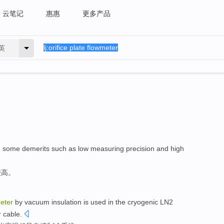
云笔记
惠惠
更多产品
英
 some
demerits such as
low
measuring
precision
and high
较高
。
eter
by
vacuum
insulation
is
used
in the cryogenic LN2
r
cable
.