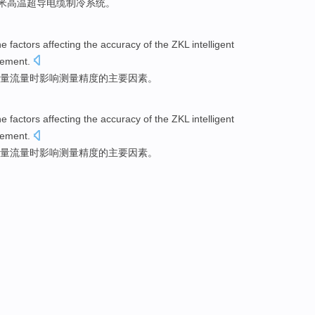
米
高温超导
电缆
制冷
系统
。
he
factors
affecting
the
accuracy
of the ZKL
intelligent
ement
.
量
流量
时
影响
测量
精度
的
主要
因素
。
he
factors
affecting
the
accuracy
of the ZKL
intelligent
ement
.
量
流量
时
影响
测量
精度
的
主要
因素
。