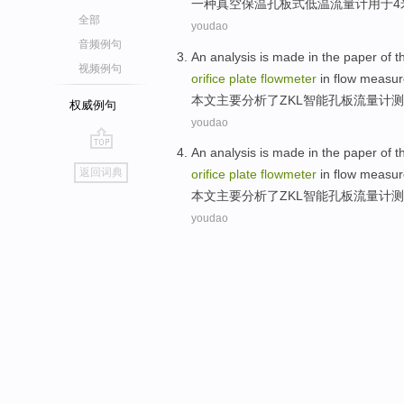
一
种
真空
保温
孔
板式
低温
流量计
用于
4
全部
youdao
音频例句
An
analysis
is
made
in the paper
of
t
视频例句
orifice
plate
flowmeter
in
flow
measur
本文
主要
分析
了ZKL
智能
孔
板
流量计
测
权威例句
youdao
An
analysis
is
made
in the paper
of
t
go
返回词典
orifice
plate
flowmeter
in
flow
measur
top
本文
主要
分析
了ZKL
智能
孔
板
流量计
测
youdao