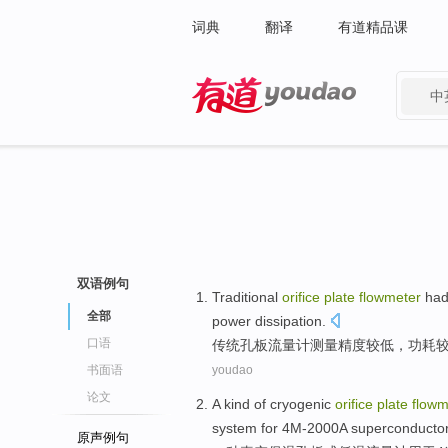
词典
翻译
有道精品课
中
有道 - 网易旗下搜索
双语例句
Traditional
orifice
plate
flowmeter
had
全部
power
dissipation
.
口语
传统
孔
板
流量计
测量
精度
较
低
，
功耗
书面语
youdao
论文
A
kind of
cryogenic
orifice
plate
flowm
system
for
4
M-2000A
superconducto
原声例句