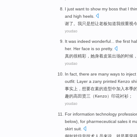
I
just
want to
show
my boss
that
I
thi
and
high heels
.
谢了。
我
只是
想
让
老板
知道
我
很
重视
youdao
It was
indeed
wonderful
...
the
first ha
her
. Her face is so
pretty
.
真的
很
精彩
，
她
身着
皮装出场
的
时候
youdao
In fact
,
there are
many
ways
to
inject
outfit
: Layer a zany
printed
Kenzo
shi
事实上
，
想要在
素
的
造型中
加入
本季
趣的高田贤三（
Kenzo
）
印花
衬衫；
youdao
For
information
technology
professio
below), for pharmeceutical
sales
it m
skirt
suit
.
例如
对
信息
技术
人员
来说，就是要穿