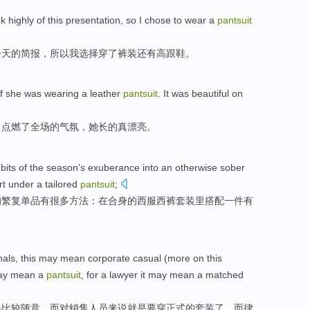
nk highly
of
this
presentation
,
so
I
chose
to
wear
a
pantsuit
今天
的
简报
，
所以
我
选择
穿
了
裤装
还有高跟鞋。
lf
she
was
wearing
a leather
pantsuit
. It was beautiful on
，点燃了
全场
的气氛，
她
长的真漂亮
。
bits
of the
season's exuberance into an otherwise sober
rt
under a
tailored
pantsuit
;
的繁复单品
有
很多
方法
：在合身的西服西裤
套装
里搭配一件有
nals
, this may mean corporate
casual
(
more
on this
ay mean a
pantsuit
, for a
lawyer
it may mean a
matched
得比较
随意
，而对
销售
人员来说就是要穿正式的
套装
了，而
律