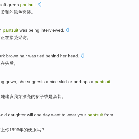
soft
green
pantsuit
.
身
柔和
的
绿色
套装
。
en
pantsuit
was being
interviewed
.
女
正在
接受采访。
ark
brown
hair
was tied
behind
her
head
.
系
在
头
后
。
ng
gown
; she
suggests
a
nice
skirt
or
perhaps a
pantsuit
.
；她
建议
我穿
漂亮
的
裙子
或是
套装
。
-old
daughter
will one
day
want to
wear
your
pantsuit
from
穿上
你1996年的便服吗？