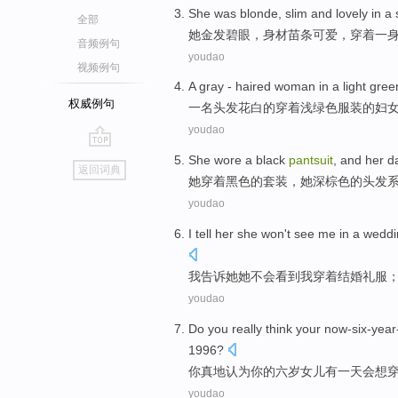
She
was blonde
,
slim and
lovely
in
a
全部
她
金发
碧眼，
身材
苗条
可爱
，
穿着
一
音频例句
youdao
视频例句
A
gray -
haired
woman
in
a
light gre
权威例句
一
名头发花白
的
穿着
浅绿色
服装的
妇
youdao
go
She
wore a
black
pantsuit
, and
her
d
返回词典
top
她
穿着
黑色
的
套装
，
她
深棕色
的头发
youdao
I
tell
her
she
won't
see
me
in
a
weddi
我
告诉
她
她
不会
看到
我
穿着
结婚
礼服
youdao
Do
you
really
think
your
now-six-year
1996?
你
真地
认为
你
的
六岁
女儿
有
一
天
会
想
youdao