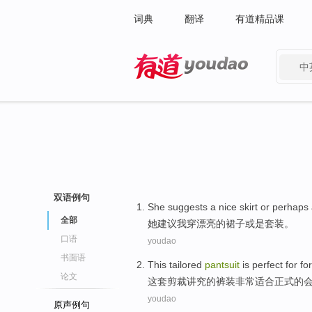
词典
翻译
有道精品课
中
有道 - 网易旗下搜索
双语例句
She
suggests
a
nice
skirt
or
perhaps
全部
她
建议
我穿
漂亮
的
裙子
或是
套装
。
口语
youdao
书面语
This
tailored
pantsuit
is perfect
for
fo
论文
这套
剪裁
讲究的裤装
非常
适合
正式
的
youdao
原声例句