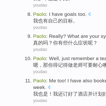
youdao
Paolo
:
I
have
goals
too
.
我
也
有
自己的
目标
。
youdao
Paolo
:
Really
?
What
are
your
s
真的
吗？
你
有些
什么
症状
呢？
youdao
Paolo
: Well,
just
remember
a te
嗯，那
你
得
记得做
老师
可
要
耐心
youdao
Paolo
:
Me
too
!
I
have also
book
week
.
我
也是
！
我
还
订
好了
酒店
并
计划
youdao