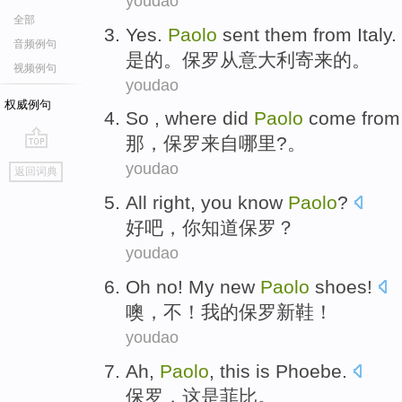
youdao
全部
Yes
.
Paolo
sent them
from
Italy
.
音频例句
是的
。
保罗
从
意大利
寄
来的。
视频例句
youdao
权威例句
So
,
where did
Paolo
come from
那
，
保罗
来自
哪里
?。
go
youdao
返回词典
top
All right
,
you
know
Paolo
?
好
吧，
你
知道
保罗？
youdao
Oh
no
!
My
new
Paolo
shoes
!
噢
，
不
！
我
的
保罗
新
鞋
！
youdao
Ah,
Paolo
,
this
is
Phoebe
.
保罗
，
这
是
菲比
。