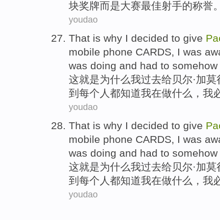
块
奖牌
而是
大赛
最佳射手的称誉
youdao
That
is
why
I
decided
to give
Pa
mobile phone
CARDS
, I was
aw
was
doing
and
had
to
someho
这
就是
为什么
我
过去
给
贝尔·加
莫
到
每个人都
知道
我
在
做什么
，
我
youdao
That
is
why
I
decided
to give
Pa
mobile phone
CARDS
, I was
aw
was
doing
and
had
to
someho
这
就是
为什么
我
过去
给
贝尔·加
莫
到
每个人都
知道
我
在
做什么
，
我
youdao