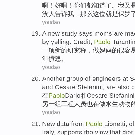
啊
！
好
啊！
你们
都
知道
了。
我
又
没人
告诉
我
，那么这位
就是
保罗
youdao
A
new
study
says
moms
are ma
by
yelling
. Credit,
Paolo
Tarantini
一项
新的
研究
称
，
做妈妈
的
很
容
泄
愤怒
。
youdao
Another
group
of
engineers
at S
and
Cesare
Stefanini, are
also
c
在
Paolo
Dario
和
Cesare Stefanini
另一
组
工程
人员
也
在做
水生
动物
youdao
New
data
from
Paolo
Lionetti,
of
Italy
,
supports
the view that
diet