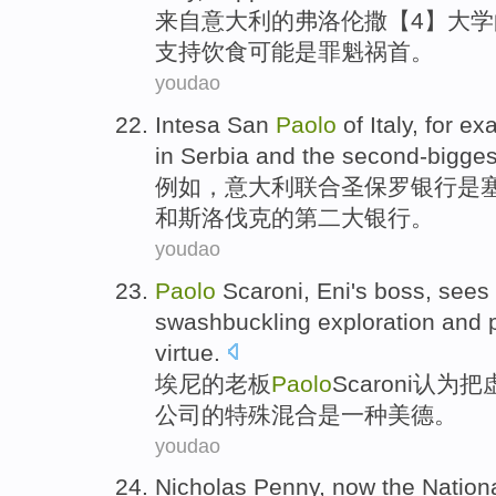
来自
意大利
的
弗洛伦
撒【4】
大学
支持
饮食
可能
是
罪魁
祸首。
youdao
Intesa
San
Paolo
of
Italy
, for
ex
in Serbia
and the
second-biggest
例如
，
意大利
联合
圣保罗
银行
是
和
斯洛伐克
的第二
大银行。
youdao
Paolo
Scaroni
,
Eni
's
boss
, sees
swashbuckling
exploration
and
virtue
.
埃尼
的
老板
Paolo
Scaroni
认为把
公司
的
特殊
混合
是
一种
美德
。
youdao
Nicholas Penny
, now the
Nation