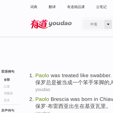
词典
翻译
有道精品课
云笔记
中英
有道 - 网易旗下搜索
双语例句
Paolo
was
treated like swabber
.
全部
保罗
总是
被
当成
一个笨手笨脚的
口语
youdao
书面语
Paolo
Brescia
was born
in
Chiav
论文
保罗·
布雷西亚
出生
在
基亚瓦里
。
原声例句