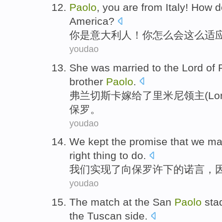
Paolo
,
you
are
from Italy
!
How
d
America
?
你
是
意大利
人！你
怎么会
这么
适
youdao
She was
married
to the
Lord
of
brother
Paolo
.
弗兰切斯卡
嫁
给了
里米尼
领主
(Lo
保罗。
youdao
We
kept
the
promise
that we m
right thing
to
do
.
我们
实现
了
向
保罗
许下的
诺言
，
youdao
The match
at
the
San
Paolo
sta
the
Tuscan
side.