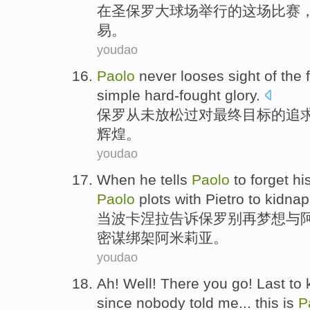
在
圣保罗
大球场
举行
的
这场
比赛
易
。
youdao
Paolo
never
looses
sight
of
the
simple
hard-fought
glory
.
保罗
从未
放松
过对
最终
目标
的
追
辉煌
。
youdao
When
he
tells
Paolo
to forget
hi
Paolo
plots
with
Pietro
to
kidnap
当
波卡涅拉
告诉
保罗
别
再
梦想
与
密谋绑架阿米莉亚。
youdao
Ah
!
Well
! There
you
go!
Last
to
since
nobody
told
me
... this
is
P