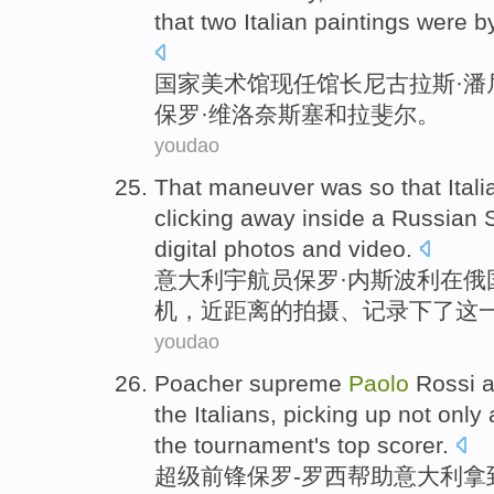
that
two
Italian
paintings were
b
国家
美术馆
现任馆长
尼古拉斯
·
保罗·维洛奈斯塞
和
拉斐尔
。
youdao
That
maneuver
was
so
that
Itali
clicking
away
inside a
Russian
digital
photos
and
video.
意大利
宇航员
保罗
·
内
斯波利在
俄
机
，近
距离
的拍摄、记录下
了
这
youdao
Poacher supreme
Paolo
Rossi
a
the
Italians
, picking up
not only
the
tournament's
top scorer
.
超级
前锋
保罗-
罗西帮助
意大利
拿