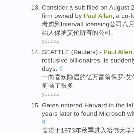
Consider
a suit
filed
on
August
firm
owned by
Paul
Allen
, a
co-f
考虑
到
Interval
Licensing
公司
八
始人
保罗
艾伦
所有的公司。
youdao
SEATTLE (Reuters)
-
Paul
Allen
reclusive
billionaires, is
suddenl
days
.
一向喜欢隐居
的亿万
富翁
保罗
-
艾
前
高了很多。
youdao
Gates
entered
Harvard
in
the fal
years later
to
found
Microsoft
wi
盖茨
于1973年
秋季
进入
哈佛大学