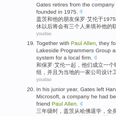
Gates
retires
from the
company
founded
in
1975.
盖茨
和
他
的
朋友
保罗
·
艾伦
于
197
休
以后
将会
有
三个
人来
填补
他
的
youdao
Together
with
Paul
Allen
,
they
f
Lakeside
Programmers
Group
a
system
for
a
local
firm
.
和
保罗·
艾伦一起
，
他们
成立
一个
组
，
并且
为
当地
的
一家公司
设计
youdao
In his junior year
,
Gates
left Har
Microsoft
, a
company
he had
be
friend
Paul
Allen
.
三
年级
时，
盖茨
从哈佛
退学
，
全