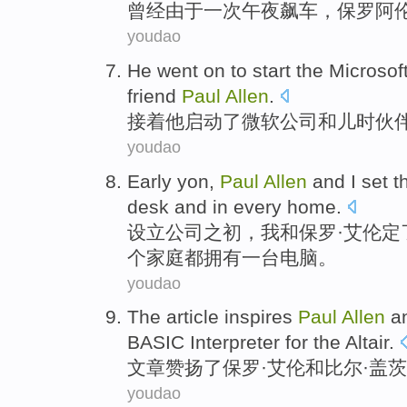
曾经
由于
一
次
午夜
飙车
，
保罗
阿
youdao
He
went on
to
start
the
Microsof
friend
Paul
Allen
.
接着
他
启动
了
微软
公司
和
儿时
伙
youdao
Early yon
,
Paul
Allen
and
I
set
t
desk
and in
every
home
.
设立公司之
初
，
我
和
保罗
·
艾伦
定
个
家庭都拥有
一
台电脑
。
youdao
The article
inspires
Paul
Allen
a
BASIC
Interpreter for
the
Altair
.
文章
赞扬了
保罗
·
艾伦
和
比尔
·
盖茨
youdao