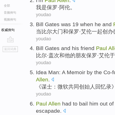
I'm
Paul
Allen
.
全部
我
是
保罗
·
阿伦
。
音频例句
youdao
视频例句
Bill
Gates
was 19
when
he
and
权威例句
当比尔
大门
和
保罗·
艾伦一起
创办
youdao
go
Bill Gates
and
his
friend
Paul
Al
返回词典
top
比尔
·盖次
和
他
的
朋友
保罗
·
艾伦
于
youdao
Idea Man: A
Memoir
by the
Co-f
Allen
.
《谋士：
微软
共同创始人
回忆录
youdao
Paul
Allen
had
to
bail
him
out o
escapade
.