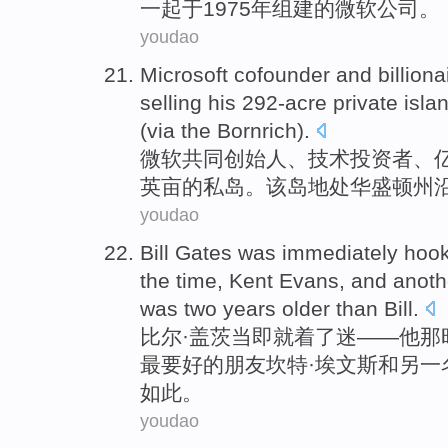
一起
于
1975年组建的
微软
公司
。
youdao
Microsoft
cofounder
and
billiona
selling
his
292
-acre
private
isla
(
via
the
Bornrich
).
微软
共同创始人
、
技术
投资者
、
英亩
的
私
岛
。该岛地处
华盛顿州
youdao
Bill
Gates
was
immediately
hook
the
time
,
Kent
Evans
,
and
anoth
was
two
years
older than Bill.
比尔
·
盖茨
当即就
着了迷——
他
那
最要好的朋友坎特·
埃文斯
和
另一
如此。
youdao