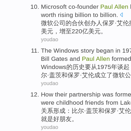
Microsoft
co-founder
Paul
Allen
worth rising billion to
billion
.
微软公司
的
合伙创办人
保罗·
艾伦
美元，增至220亿美元。
youdao
The Windows
story
began in 1
Bill
Gates
and
Paul
Allen
forme
Windows
的
历史
要从1975年谈
尔
·
盖茨
和
保罗
·
艾伦
成立了
微软公
youdao
How their
partnership
was
form
were childhood
friends
from
Lak
关系
形成
：
比尔
·
盖茨
和
保罗
·
艾伦
就是好
朋友
。
youdao