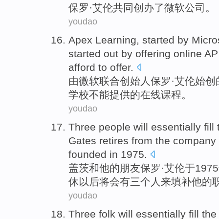
保罗
·
艾伦
共同
创办了
微软公司
。
youdao
Apex
Learning
,
started
by
Micro
started out
by
offering
online AP
afford to
offer
.
由
微软
联合创始人
保罗
·
艾伦
始创
学校
不能
提供
的
在线
课程
。
youdao
Three
people
will
essentially fill
Gates
retires
from the
company
founded
in 1975.
盖茨
和
他
的
朋友
保罗
·
艾伦
于197
休
以后
将会
有
三个
人
来
填补
他
的
youdao
Three
folk
will
essentially fill
the