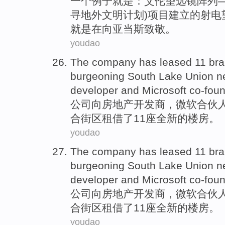
一个
例子
就是：
艾伦
望远镜
阵列
寻地外文明计划)项目建立的
射电
就是
在
向
亚当斯致敬
。
youdao
The company
has leased
11
br
burgeoning
South Lake
Union
n
developer
and
Microsoft
co-fou
公司
向
房地产
开发商
，
微软
合伙
合
街区
租借
了
11
座
全新
的
楼房
。
youdao
The company
has leased
11
br
burgeoning
South Lake
Union
n
developer
and
Microsoft
co-fou
公司
向
房地产
开发商
，
微软
合伙
合
街区
租借
了
11
座
全新
的
楼房
。
youdao