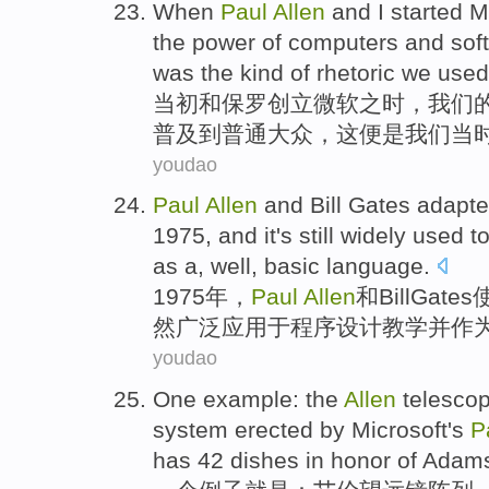
When
Paul
Allen
and
I
started
M
the
power
of
computers
and
sof
was
the kind
of
rhetoric
we used
当初
和
保罗
创立
微软之
时，
我们
普及
到
普通大众，
这
便是
我们当
youdao
Paul
Allen
and
Bill
Gates adapt
1975, and it's
still
widely
used
t
as
a
,
well
,
basic
language
.
1975年，
Paul
Allen
和
Bill
Gates
然
广泛
应用于
程序设计
教学
并
作
youdao
One
example
: the
Allen
telesco
system
erected
by
Microsoft's
P
has
42
dishes
in
honor of
Adam