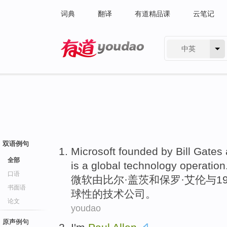
词典
翻译
有道精品课
云笔记
中英
有道 - 网易旗下搜索
双语例句
Microsoft
founded
by
Bill
Gates
全部
is
a
global
technology
operation
口语
微软
由
比尔
·
盖茨
和
保罗·
艾伦与
1
书面语
球性
的技术公司。
论文
youdao
原声例句