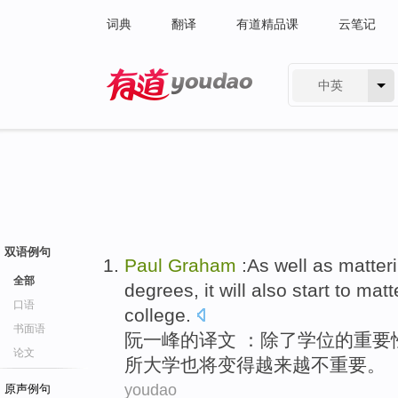
词典
翻译
有道精品课
云笔记
中英
有道 - 网易旗下搜索
双语例句
Paul
Graham
:
As
well as
matter
全部
degrees
, it
will
also
start to
matt
口语
college
.
书面语
阮
一峰
的译文 ：除了
学位
的重要
论文
所大学
也
将
变得越来越不
重要
。
youdao
原声例句