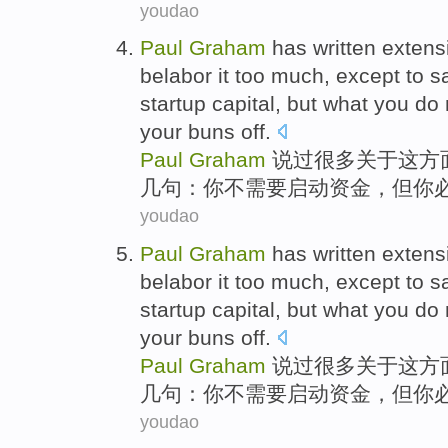
youdao
Paul
Graham
has written extens
belabor
it too
much
, except to
s
startup
capital
,
but
what
you
do n
your
buns off.
Paul
Graham
说
过
很多
关于
这
方
几句：
你
不
需要
启动
资金
，
但
你
youdao
Paul
Graham
has written extens
belabor
it too
much
, except to
s
startup
capital
,
but
what
you
do n
your
buns off.
Paul
Graham
说
过
很多
关于
这
方
几句：
你
不
需要
启动
资金
，
但
你
youdao