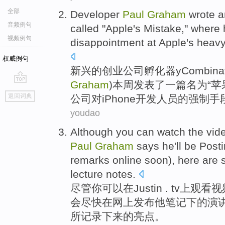
全部
Developer
Paul
Graham
wrote
a
音频例句
called
"
Apple
's
Mistake
," where
视频例句
disappointment
at
Apple
's heav
权威例句
新兴的创业
公司孵化器
y
Combina
Graham
)
本周
发表
了
一
篇名为
“
苹
go
返回词典
公司
对
iPhone
开发人员的强制
手
top
youdao
Although
you
can
watch
the
vid
Paul
Graham
says
he
'll
be
Post
remarks
online
soon
),
here
are
lecture
notes
.
尽管
你
可以
在
Justin . tv上
观看
视
会
尽快
在
网上
发布
他
笔记下
的
演
所记录下来的
亮点
。