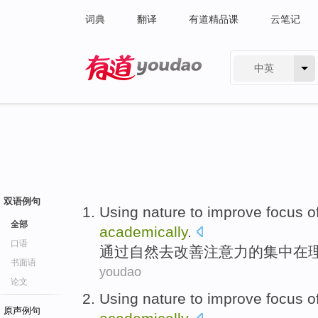
词典
翻译
有道精品课
云笔记
中英
有道 - 网易旗下搜索
双语例句
Using
nature
to
improve
focus
o
全部
academically
.
口语
通过
自然
去
改善
注意力
的
集中
在
书面语
youdao
论文
Using
nature
to
improve
focus
o
原声例句