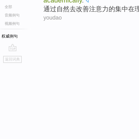
academically
.
全部
通过
自然
去
改善
注意力
的
集中
在
音频例句
youdao
视频例句
权威例句
go
返回词典
top