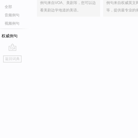
例句来自VOA、美剧等，您可以边
例句来自权威英文
全部
看美剧边学地道的美语。
等，提供最专业的
音频例句
视频例句
权威例句
go
返回词典
top