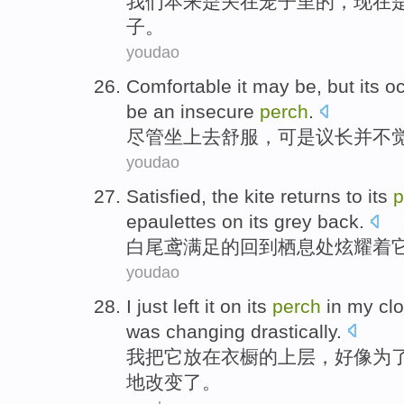
我们
本来
是关
在
笼子
里的，
现在
子
。
youdao
Comfortable
it may be,
but
its
o
be an
insecure
perch
.
尽管坐上去
舒服
，
可是
议长并不
youdao
Satisfied
,
the
kite
returns to
its
p
epaulettes
on
its
grey
back.
白尾
鸢
满足
的
回到
栖息处
炫耀
着
youdao
I
just left
it
on its
perch
in my
cl
was
changing
drastically
.
我
把
它放在
衣橱
的上层，
好像
为
地
改变
了。