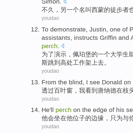
Simon.
不
久，另一个名叫西蒙的徒步者
youdao
To
demonstrate
, Justin,
one
of
P
assistants
,
instructs
Griffin
and
perch
.
为了
演示
，佩
珀
堡
的
一个
大学生
斯
跳到高处工作架上去。
youdao
From
the blind
,
I
see
Donald
on
透过
百叶窗
，
我
看到
唐纳德
在
枝
youdao
He
'll
perch
on
the
edge
of
his
se
他
会
坐在
他
位子
的
边缘
，只为与
youdao