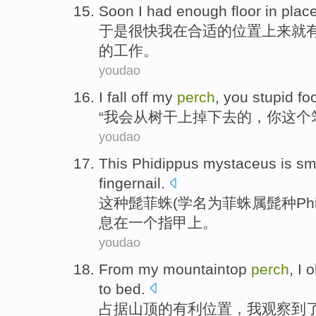
Soon
I
had
enough
floor
in
plac
于是很快
我
在
合适的位置
上来就
的工作。
youdao
I
fall
off
my
perch
,
you
stupid foo
“
我会
从
树干上掉下去
的，
你
这个
youdao
This
Phidippus mystaceus is
sm
fingernail
.
这种
髭菲蛛(学名为菲蛛属髭种Phidip
息
在
一个
指甲上
。
youdao
From my mountaintop
perch
,
I
o
to bed
.
占据
山顶的有利位置，
我
观察到