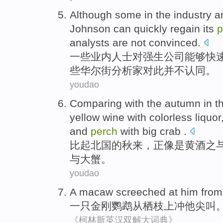
Although
some
in
the industry
a
Johnson
can
quickly
regain
its
p
analysts
are
not
convinced
.
一些
业内
人士
对强生公司
能够
快
些
华尔街
分析家对此并不认同。
youdao
Comparing with
the autumn
in
t
yellow wine
with
colorless liquor
and
perch
with
big
crab
.
比起
北国
的
秋
来，正像
是
黄酒
之
与
大
蟹
。
youdao
A
macaw
screeched at
him
from
一
只
金刚
鹦鹉
从
栖枝上
冲
他
尖叫
《柯林斯英汉双解大词典》