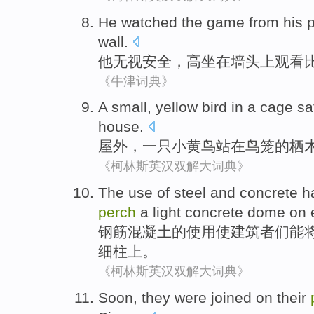
He
watched
the
game
from his 
wall.
他
无视安全，高
坐在墙头
上
观看
《牛津词典》
A
small
, yellow bird
in
a cage sa
house
.
屋外
，
一
只
小
黄鸟站
在
鸟笼
的
栖
《柯林斯英汉双解大词典》
The
use
of
steel and
concrete
h
perch
a
light
concrete
dome
on
钢筋
混凝土
的
使用
使建筑者
们
能
细
柱上
。
《柯林斯英汉双解大词典》
S
oon, they were joined on their