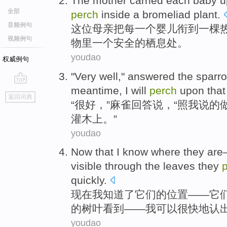
The
mother
carried
each
baby
u
全部
perch
inside
a
bromeliad
plant
.
音频例句
这位
母亲
把
每
一
个
婴儿
衔
到
一
棵
视频例句
物
里
一个
安全
的栖息处。
youdao
权威例句
"
Very
well
,"
answered
the sparr
meantime
,
I
will
perch
upon
that
go
返回词典
top
“
很
好
，”
麻雀
回答
说，“照
我
说的
灌木上
。”
youdao
Now that
I
know
where
they
are
visible
through
the leaves
they
quickly
.
现在
我
知道
了
它们
的
位置
——
它
的
树叶
看到
——我可以
很快地
认
youdao