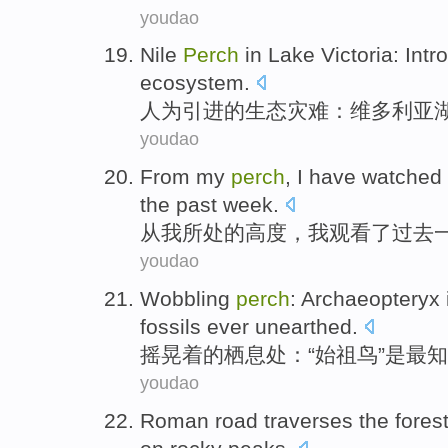
youdao
Nile
Perch
in
Lake
Victoria
:
Intr
ecosystem
.
人为
引进
的
生态
灾难
：
维多利亚
youdao
From
my
perch
,
I
have
watched
the
past
week
.
从
我
所处的
高度
，
我
观看了
过去
youdao
Wobbling
perch
:
Archaeopteryx
fossils ever
unearthed
.
摇晃着
的
栖息处
：“
始祖鸟
”
是
最
知
youdao
Roman
road
traverses the
fores