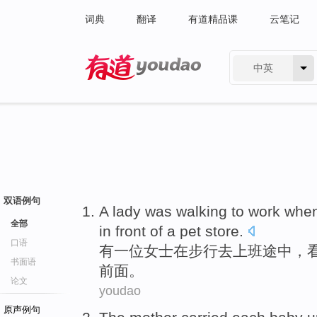
词典
翻译
有道精品课
云笔记
中英
有道 - 网易旗下搜索
双语例句
A
lady
was
walking
to
work
when
全部
in
front of
a
pet
store
.
口语
有
一
位女士
在
步行
去
上班
途中，
书面语
前面
。
论文
youdao
原声例句