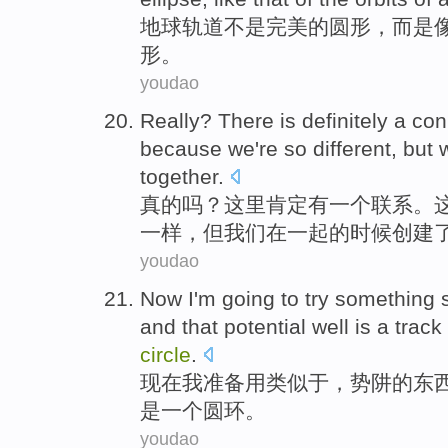
地球
轨道
不是
完美的
圆形
，
而是
形
。
youdao
Really
?
There
is definitely
a
con
because
we
're
so
different
,
but
together
.
真的
吗？
这里
肯定
有
一
个
联系
。
一样
，
但
我们在
一起
的时候
创建
youdao
Now
I'm
going to
try
something s
and that
potential
well is
a
track
circle
.
现在
我
准备
用
类似
于，
势
阱的东
是一个圆环。
youdao