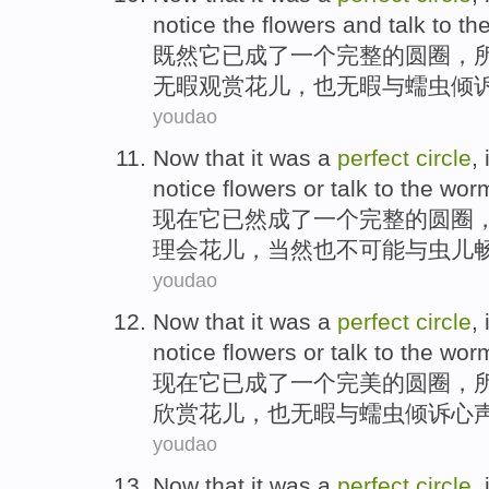
notice the flowers
and
talk to
th
既然
它
已成了
一个
完整
的
圆圈
，
无暇观赏
花儿
，
也
无暇
与
蠕虫
倾
youdao
Now that
it
was
a
perfect
circle
,
notice
flowers
or talk to
the wor
现在
它
已然
成了
一个
完整
的
圆圈
理会
花儿
，当然
也
不
可能
与
虫儿
youdao
Now that
it
was
a
perfect
circle
,
notice flowers
or talk to the
wor
现在
它
已成了
一个
完美
的
圆圈
，
欣赏
花儿
，
也
无暇与
蠕虫
倾诉心
youdao
Now that
it
was
a
perfect
circle
, 