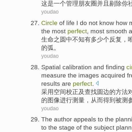
这
是
一个
管理
朋友
圈
并且
剔除
你
youdao
Circle
of
life
I do not know
how 
the
most
perfect
,
most
smooth
a
生命
之
圆
中
不知
有
多少
个反复
，
的弧。
youdao
Spatial
calibration
and
finding
ci
measure
the
images
acquired
f
results
are
perfect
.
采用空间
校正
及
查找
圆
边的
方法
的
图像
进行
测量
，从而得到被测
youdao
The
author
appeals
to the
plann
to
the
stage
of the subject
plann