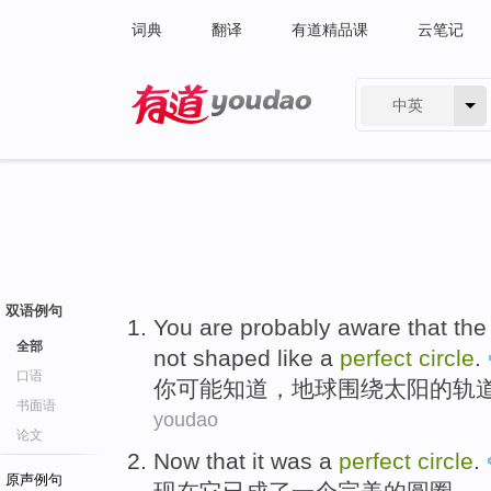
词典
翻译
有道精品课
云笔记
中英
有道 - 网易旗下搜索
双语例句
You
are
probably
aware
that
the
全部
not
shaped
like
a
perfect
circle
.
口语
你
可能
知道
，
地球
围绕
太阳
的
轨
书面语
youdao
论文
Now that
it
was
a
perfect
circle
.
原声例句