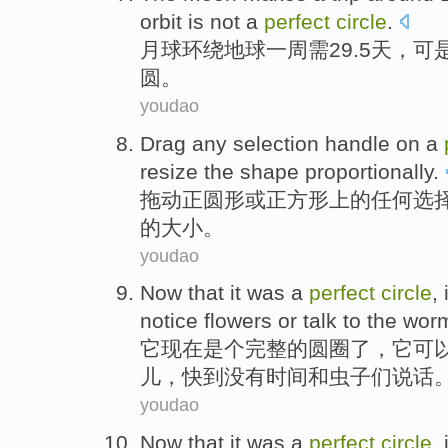
orbit
is not
a
perfect
circle
.
月球
环绕
地球
一周需29.5
天
，
可
圆。
youdao
Drag
any
selection
handle
on
a
resize
the
shape
proportionally
.
拖动
正
圆形
或
正方形
上
的
任何
选
的大小。
youdao
Now that
it
was a
perfect
circle
, 
notice
flowers
or
talk to
the
wor
它
现在
是个
完整的
圆圈
了，它
可
儿
，快
到
没有时间和虫子们
说话
youdao
Now that
it
was
a
perfect
circle
,