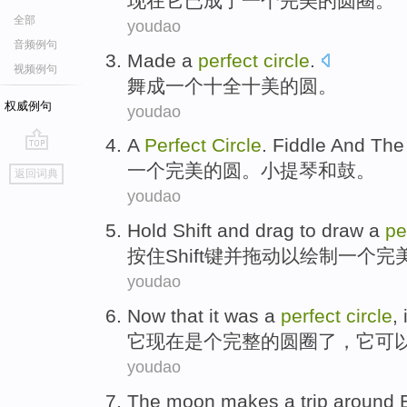
现在
它
已成了
一个
完美的
圆圈
。
全部
youdao
音频例句
Made
a
perfect
circle
.
视频例句
舞成
一个
十全十美的
圆
。
权威例句
youdao
A
Perfect
Circle
.
Fiddle
And
The
go
一个
完美的
圆
。
小提琴
和
鼓
。
返回词典
top
youdao
Hold
Shift
and
drag
to
draw
a
pe
按住
Shift键
并
拖动
以
绘制
一个
完
youdao
Now that
it
was a
perfect
circle
, 
它
现在
是个
完整的
圆圈
了，它
可
youdao
The moon
makes a trip around