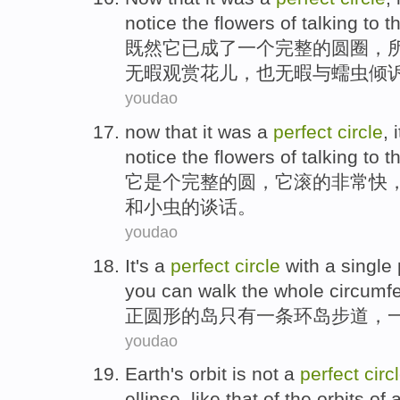
notice the
flowers
of
talking
to t
既然
它
已成了
一个
完整
的
圆圈
，
无暇观赏
花儿
，也无暇与蠕虫
倾
youdao
now
that
it
was a
perfect
circle
, 
notice
the
flowers
of
talking
to
t
它
是个
完整的
圆
，它
滚
的
非常
快
和小虫
的
谈话
。
youdao
It's
a
perfect
circle
with
a
single 
you can
walk
the
whole
circumf
正
圆形
的岛只有
一
条环岛步道，
youdao
Earth's
orbit
is not
a
perfect
circ
ellipse
,
like
that
of
the
orbits
of a