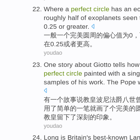
Where
a
perfect
circle
has an
ec
roughly
half
of exoplanets
seen 
0.25 or
greater
.
一般
一个
完美
圆周
的
偏心
值
为
0，
在0.25或者更高。
youdao
One
story
about
Giotto
tells ho
perfect
circle
painted
with
a
sing
samples
of
his
work. The
Pope
w
有
一
个
故事
说
教皇
波尼
法爵八世
用了
简单
的
一笔就
画
了
个
完美的
教皇留下了深刻的印象。
youdao
Long
is
Britain
's best-known
La