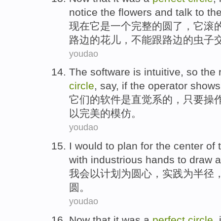
notice
the
flowers
and
talk
to th
现在
它
是
一个
完整的
圆
了，它
滚
路边的
花儿
，不能跟路边的虫子
youdao
The
software
is
intuitive
,
so
the
circle
, say, if the
operator
shows
它们
的
软件
是
直觉系
的，
只要
操
以
完美的
模仿
。
youdao
I would
to
plan
for
the center
of
with
industrious
hands
to
draw
a
我会
以
计划
为
圆心
，
实践
为半径
圆
。
youdao
Now that
it
was
a
perfect
circle
,