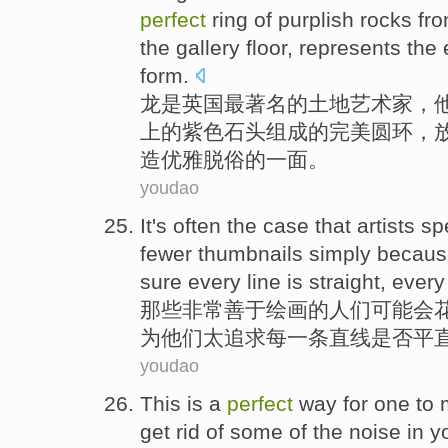
perfect
ring
of
purplish
rocks
fr
the gallery
floor
,
represents
the
form.
龙
是
英国
最
著名的
土地
艺术家
，
上
的
紫色
石头
组成的
完美
圆环
，
造
优雅
脱俗
的
一面
。
youdao
It's often the
case that
artists
sp
fewer
thumbnails
simply
becaus
sure
every
line
is
straight
, ever
那些非常善于绘画的人们
可能
会
为
他们
太
追求
每一
条直线
是否平
youdao
This
is
a
perfect
way
for one to
get rid
of
some
of the
noise
in
y