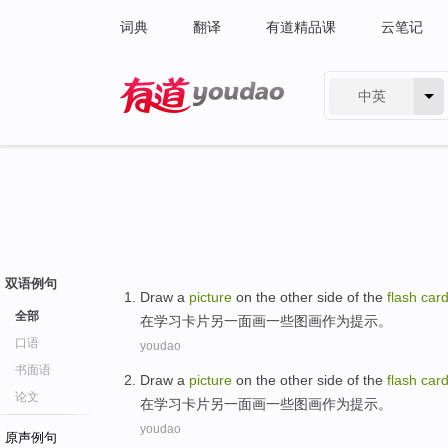
词典
翻译
有道精品课
云笔记
中英
有道 - 网易旗下搜索
双语例句
Draw
a
picture
on the other side
of the
flash
car
全部
在
学习
卡片
另一面
画
一些
图画
作为
提示。
口语
youdao
书面语
Draw
a
picture
on the other side
of the
flash
car
论文
在
学习
卡片
另一面
画
一些
图画
作为
提示。
youdao
原声例句