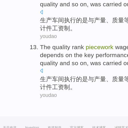
quality
and
so
on,
was
carried o
生产
车间
执行
的
是
与
产量
、
质量
计件
工资制
。
youdao
The
quality
rank
piecework
wag
depends on the
key
performanc
quality
and
so
on,
was
carried o
生产
车间
执行
的
是
与
产量
、
质量
计件
工资制
。
youdao
关于有道
Investors
有道智选
官方博客
技术博客
诚聘英