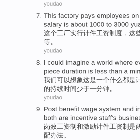
youdao
This
factory
pays
employees
on
salary
is about 1000
to
3000
yu
这个
工厂
实行
计件
工资
制度，这
等
。
youdao
I
could
imagine
a
world
where
e
piece
duration
is
less than
a
min
我们
可以
想象这是
一
个
什么
都
是
的
持续时间
少于一
分钟
。
youdao
Post
benefit
wage
system
and
i
both
are incentive
staff
's
busine
岗
效
工资制
和
激励
计件
工资制是
配
办法
。