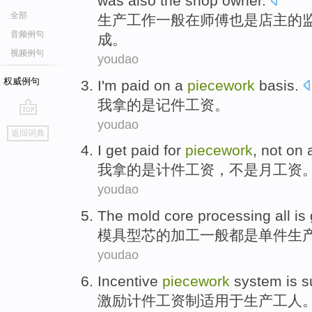
was also
the shop owner
.
全部
生产
工作
一般
在
师傅
也是
店主
的
音频例句
成。
视频例句
youdao
权威例句
I'm
paid on
a
piecework
basis.
我
拿的是记
件
工资。
youdao
go
返回词典
top
I
get
paid for
piecework
,
not
on 
我
拿
的
是计件
工资
，
不是
月工资
youdao
The mold
core
processing
all
is
模具
型
芯
的
加工
一般
都
是
单件
生
youdao
Incentive
piecework
system
is s
激励
计件
工资制
适用
于生产工人