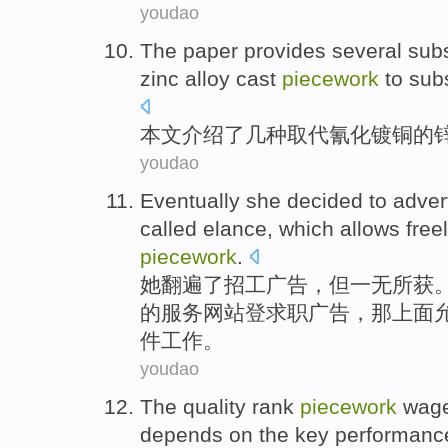
youdao
The paper
provides several
subs
zinc
alloy
cast
piecework
to
subs
本文
介绍了
几种
取代
氰化
镀
铜
的
youdao
Eventually
she
decided
to
adver
called
elance
,
which
allows
free
piecework
.
她翻遍了招工
广告
，但一无所获
的
服务
网站登求职广告，
那
上面
件工作。
youdao
The
quality
rank
piecework
wag
depends on the
key
performanc