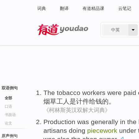
词典
翻译
有道精品课
云笔记
中英
有道 - 网易旗下搜索
双语例句
The tobacco
workers
were
paid
全部
烟草
工人
是
计件给钱
的。
口语
《柯林斯英汉双解大词典》
书面语
Production
was
generally
in
the 
论文
artisans
doing
piecework
under
原声例句