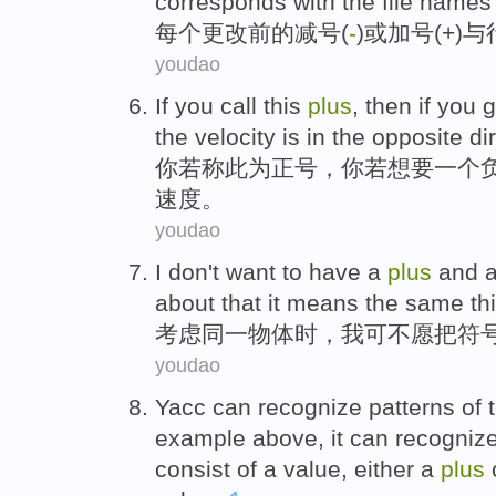
corresponds
with
the file names
每个
更改
前
的
减号
(
-
)
或
加号
(+)
与
youdao
If
you
call
this
plus
, then if you
g
the
velocity
is in the
opposite
di
你
若
称
此
为正号
，你
若想要
一个
速度
。
youdao
I
don't
want to
have a
plus
and 
about
that it means
the same
th
考虑
同一
物体时，
我
可不
愿
把
符
youdao
Yacc
can
recognize
patterns
of
example
above
,
it
can recognize
consist of
a
value
,
either a
plus