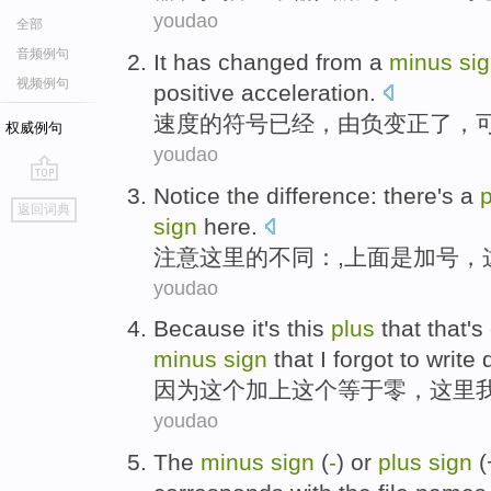
youdao
全部
音频例句
It has
changed
from a
minus
si
视频例句
positive
acceleration
.
速度
的
符号
已经
，
由
负
变
正
了，
权威例句
youdao
Notice
the
difference
: there
's
a
go
返回词典
top
sign
here.
注意
这里
的
不同
：,上面
是
加号
，
youdao
Because
it's
this
plus
that that's
minus
sign
that
I
forgot
to
write
因为
这个
加上
这个
等于
零
，
这里
youdao
The
minus
sign
(
-
)
or
plus
sign
(