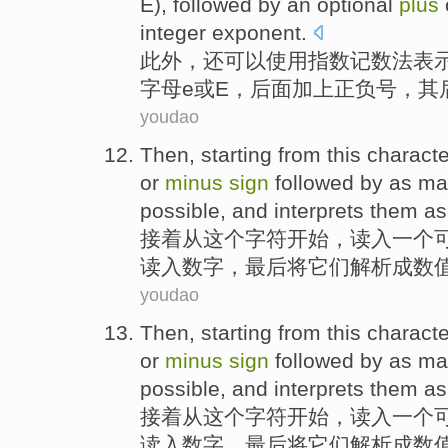
E),
followed
by an
optional
plus
integer
exponent
.
此外，
还
可以
使用
指数
记数法表
字母
e
或
E，
后面
加上
正负号，
其
youdao
Then
,
starting
from
this
characte
or
minus
sign
followed
by as
ma
possible
,
and interprets
them
as
接着
从
这个
字符
开始
，
读入
一个
读入
数字
，
最后
将
它们
解析成
数
youdao
Then
,
starting
from
this
characte
or
minus
sign
followed
by as
ma
possible
,
and interprets
them
as
接着
从
这个
字符
开始
，
读入
一个
读入
数字
，
最后
将
它们
解析成
数