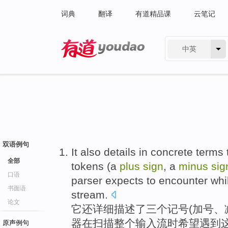
词典
翻译
有道精品课
云笔记
中英
有道 - 网易旗下搜索
双语例句
It
also
details in
concrete
terms
全部
tokens
(
a
plus
sign
, a
minus
sig
口语
parser
expects to
encounter
whi
书面语
stream
.
论文
它
还
详细
描述
了
三个
记号
(
加号
、
器
在
扫描
整个
输入
流时
希望
遇到
原声例句