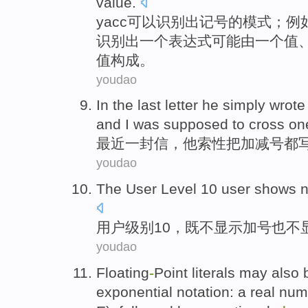
value.
yacc
可以
识别
出
记号
的
模式
；
例
识别出
一
个
表达式
可能
由
一
个
值
值构成。
youdao
In the last
letter
he
simply
wrote
and
I
was supposed
to cross
on
最近
一封信，
他
索性
把
加减号都
youdao
The
User
Level
10
user
shows
n
用户
级别
10
，
既不
显示
加号
也
不
youdao
Floating
-
Point
literals
may
also
b
exponential
notation
: a
real num