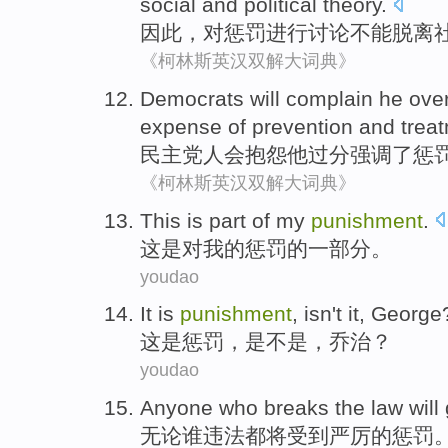
social
and
political
theory
.
因此
，对
惩罚
进行
讨论
不能
脱离
《柯林斯英汉双解大词典》
Democrats
will
complain
he
ove
expense of
prevention
and
trea
民主党人
会
抱怨
他
过分
强调了
惩
《柯林斯英汉双解大词典》
This
is
part
of
my
punishment
.
这
是
对
我
的
惩罚
的
一部分
。
youdao
It
is
punishment
,
isn't it
,
George
这
是
惩罚
，
是不是
，
乔治
？
youdao
Anyone who
breaks the law
will
无论
谁
违法
都将
受到
严厉
的
惩罚