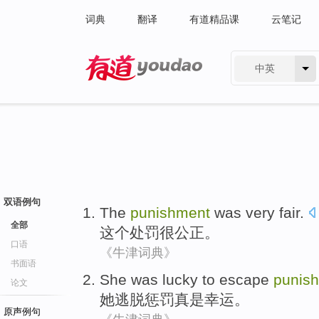
词典
翻译
有道精品课
云笔记
中英
有道 - 网易旗下搜索
双语例句
The
punishment
was very
fair
.
全部
这个
处罚
很
公正
。
口语
《牛津词典》
书面语
She
was lucky
to escape
punis
论文
她
逃脱
惩罚
真是
幸运。
原声例句