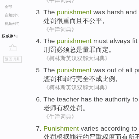
《牛津词典》
全部
The
punishment
was
harsh
and
音频例句
处罚
很
重
而且
不公平
。
视频例句
《牛津词典》
权威例句
The
punishment
must
always
fi
刑罚
必须
总是
量
罪而定
。
go
《柯林斯英汉双解大词典》
返回词典
top
The
punishment
was out of
all 
惩罚
和罪行
完全
不成比例。
《柯林斯英汉双解大词典》
The teacher
has the authority to
老师
有权
处罚
。
《牛津词典》
Punishment
varies
according to
处罚
根据
罪行
的
严重程度而有所