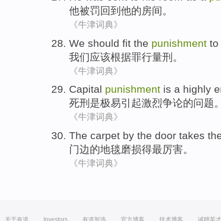
他
被
罚
回到
他
的
房间
。
《牛津词典》
We
should
fit the
punishment
to
我们
应该
根据
罪行
量刑
。
《牛津词典》
Capital
punishment
is
a highly 
死刑
是
极易
引起激烈争论的问题
《牛津词典》
The
carpet
by the door takes
th
门边的
地毯磨损
得
最
厉害
。
《牛津词典》
关于有道
Investors
有道智选
官方博客
技术博客
诚聘英