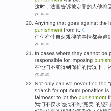
这时
，
法官
告诉
被
定罪的
人
他
将
youdao
Anything
that goes
against
the
l
punishment
from it.
任何
有悖
自然
规律
的
事情
都会
遭
youdao
In
cases
where
they
cannot
be 
responsible for
imposing
punis
在
他们
不能
得到
保护的
情况
下，
youdao
Not only
can
we
never
find
the "
search
for
optimum
penalties
is
fairness
:
to let
the
punishment
f
我们
不仅
永远
找不到
“
完美
”的
惩罚