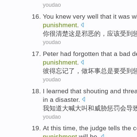
youdao
You
knew very well that
it
was
w
punishment
.
你
很
清楚
这
是
邪恶
的，
应该
受到
youdao
Peter
had forgotten
that a bad
d
punishment
.
彼得
忘记
了，
做坏事
总是
要受到
youdao
I
learned that
shouting
and
thre
in
a
disaster
.
我
知道
大喊大叫
和
威胁
惩罚
会
导
youdao
At this time
,
the judge
tells
the 
punishment
will
be.