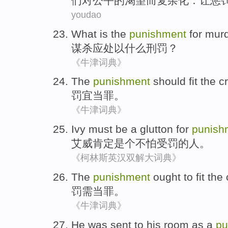
们对
公平
的
渴望
而复杂化
：
让
惩
youdao
What
is the
punishment
for
mur
谋杀
应处以
什么
刑罚
？
《牛津词典》
The
punishment
should fit
the
c
罚
宜
当罪。
《牛津词典》
Ivy
must be
a glutton
for
punish
艾威
肯定
是个
不怕受罚的人。
《柯林斯英汉双解大词典》
The
punishment
ought to fit the
罚需
当
罪
。
《牛津词典》
He
was
sent
to
his
room
as a
pu