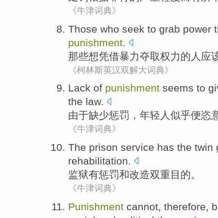
《牛津词典》
Those who
seek to
grab
power
punishment
.
那些
想
凭借
暴力
夺取
权力
的
人应
《柯林斯英汉双解大词典》
Lack of
punishment
seems to
gi
the law
.
由于
缺少
惩罚
，
年轻人
似乎
便恣
《牛津词典》
The
prison
service
has
the
twin
rehabilitation
.
监狱
有
惩罚
和
改造
双重
目的
。
《牛津词典》
Punishment
cannot
,
therefore
,
b