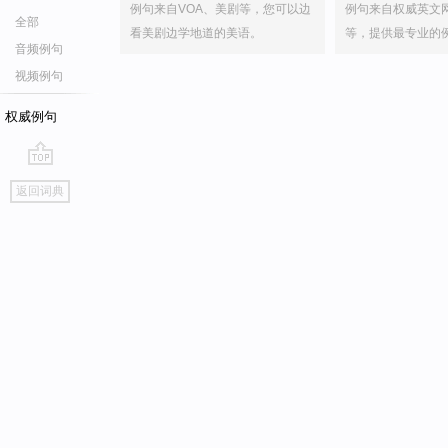
例句来自VOA、美剧等，您可以边
例句来自权威英文
全部
看美剧边学地道的美语。
等，提供最专业的
音频例句
视频例句
权威例句
go
返回词典
top