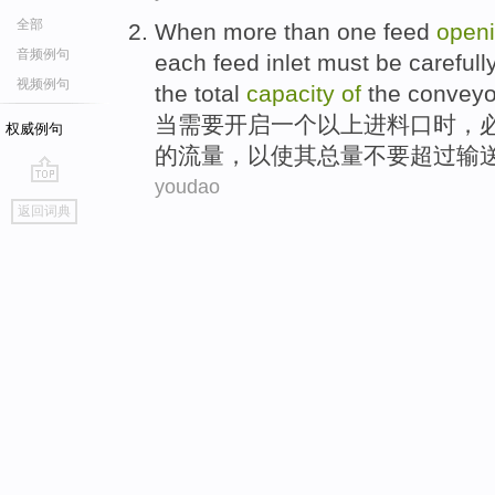
全部
When
more than
one
feed
open
音频例句
each
feed inlet
must
be carefull
视频例句
the
total
capacity
of
the
conveyo
当
需要
开启
一个
以上
进料
口时，
权威例句
的
流量
，以
使
其
总量
不要
超过
输
youdao
go
返回词典
top