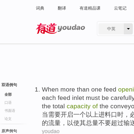
词典
翻译
有道精品课
云笔记
中英
有道 - 网易旗下搜索
双语例句
When
more than
one
feed
open
全部
each
feed inlet
must
be carefull
口语
the
total
capacity
of
the
conveyo
书面语
当
需要
开启
一个
以上
进料
口时，
论文
的
流量
，以
使
其
总量
不要
超过
输
youdao
原声例句