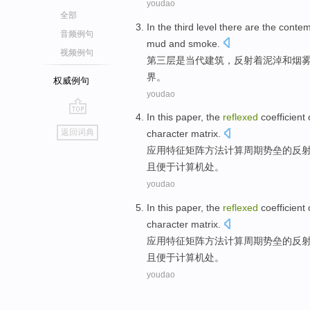
youdao
全部
In the third
level
there
are
the conte
音频例句
mud
and
smoke
.
视频例句
第三
层
是
当代
建筑
，
反射
着泥淖和烟
界。
权威例句
youdao
In this paper, the
reflexed
coefficient
go
返回词典
character matrix
.
top
应用
特征
矩阵
方法
计算
周期
势
垒
的
反
且便于计算机处。
youdao
In this paper, the
reflexed
coefficient
character matrix
.
应用
特征
矩阵
方法
计算
周期
势
垒
的
反
且便于计算机处。
youdao