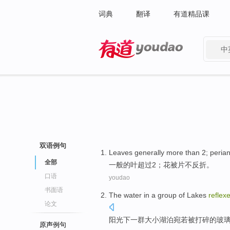
词典
翻译
有道精品课
中
有道 - 网易旗下搜索
双语例句
Leaves
generally
more than
2
;
peria
全部
一般
的
叶
超过
2
；
花被
片
不
反折
。
口语
youdao
书面语
The water
in
a
group of
Lakes
reflex
论文
阳光下
一
群
大小湖泊
宛若
被
打碎
的
玻
原声例句