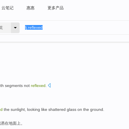
云笔记
惠惠
更多产品
英
nth segments
not
reflexed
.
ed
the
sunlight
, looking like
shattered
glass
on
the ground
.
璃
洒
在
地面
上。