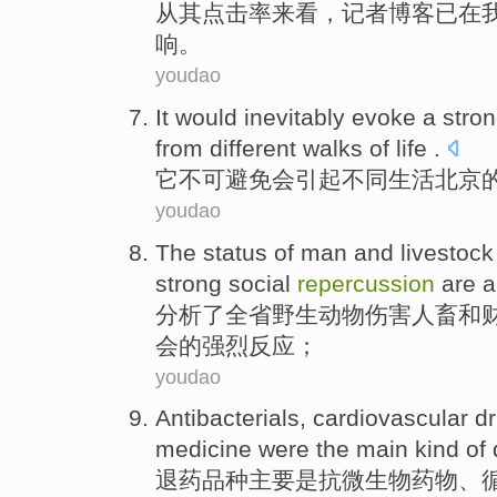
从
其
点击率
来看，
记者
博客
已
在
响
。
youdao
It
would inevitably
evoke
a stro
from
different
walks
of
life
.
它
不可避免
会
引起
不同
生活北京
youdao
The
status
of man
and
livestoc
strong
social
repercussion
are
a
分析了
全省
野生
动物
伤害人畜
和
会
的
强烈
反应；
youdao
Antibacterials
, cardiovascular
d
medicine
were
the
main
kind
of 
退
药品
种
主要
是
抗微生物药物、