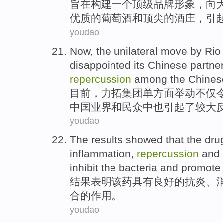
旨在
构建
一个
顶级
品牌形象
，向
优质
的
葡萄酒
和
顶尖的酒庄，
引
youdao
Now
, the
unilateral
move
by Rio
disappointed
its
Chinese
partne
repercussion
among the
Chines
目前
，
力
拓集团
单方面
举动
不仅
中国
业界和民众中
也
引起了
较大
youdao
The results
showed that
the dru
inflammation
,
repercussion
and
inhibit
the
bacteria
and
promote
结果
表明
该药
具有
良好
的
抗
炎、
合的作用。
youdao