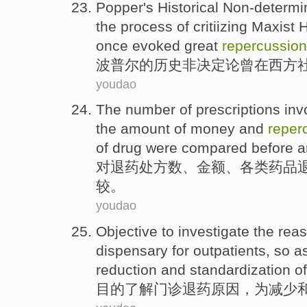
Popper
's
Historical
Non-determi
the process of critiizing Maxist
once
evoked
great
repercussion
波普尔
的
历史
非决定论
曾
在
西方
youdao
The
number
of
prescriptions
inv
the
amount
of money and
reper
of
drug
were
compared
before a
对
退
药
处方
数
、
金额
、
各类
药品
较
。
youdao
Objective
to investigate
the
rea
dispensary for
outpatients
, so a
reduction
and
standardization
of
目的
了解
门诊
退
药
原因
，
为
减少