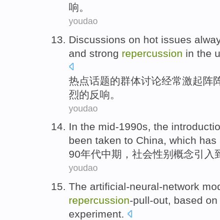
响
。
youdao
Discussions
on
hot
issues
alwa
and
strong
repercussion
in
the
u
热点
话题
的
群体
讨论
经常
激起阵
烈的
反响
。
youdao
In the
mid
-1990s, the
introducti
been taken
to
China
, which has
90
年代中期
，
社会性别
概念
引入
youdao
The
artificial-neural-network
mod
repercussion
-pull-out,
based
on
experiment
.