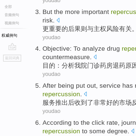
youdao
全部
But the
more
important
repercus
音频例句
risk
.
视频例句
更
重要
的
后果
则
与
主权
风险有关
权威例句
youdao
Objective
: To
analyze
drug
repe
go
countermeasure
.
返回词典
top
目的
：
分析
我院
门诊
药房退药原
youdao
After
being put out
,
service
has 
repercussion
.
服务
推出
后
收到
了
非常
好的
市场
youdao
According
to
the
click rate
,
jour
repercussion
to
some
degree
.