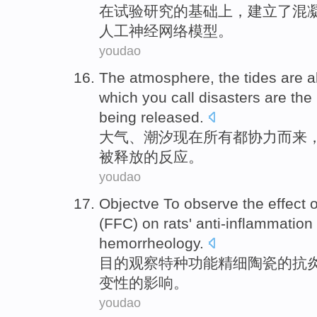
在
试验
研究
的
基础
上
，
建立
了混
人工神经网络
模型
。
youdao
The atmosphere
,
the tides
are
a
which
you
call
disasters
are
the
being
released
.
大气
、
潮汐
现在
所有都
协力
而来
被
释放
的反应。
youdao
Objectve To
observe the
effect
o
(FFC) on rats'
anti-inflammation
hemorrheology
.
目的
观察
特种
功能
精细
陶瓷
的
抗
变性的影响。
youdao