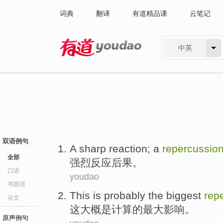
词典
翻译
有道精品课
云笔记
中英
有道 - 网易旗下搜索
双语例句
A
sharp
reaction
; a
repercussio
全部
强烈
反应
后果
。
口语
youdao
书面语
This
is
probably
the
biggest
rep
论文
这
大概
是
计算
的
最大
影响
。
原声例句