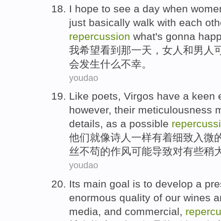
I
hope to
see
a day
when
wome
just basically
walk
with
each ot
repercussion
what's
gonna
hap
我
希望
看到
那
一
天，
女人
和
男人
会
发生
什么
不幸。
youdao
Like
poets
,
Virgos have a
keen
e
however
,
their
meticulousness
m
details
, as a
possible
repercuss
他们
就像
诗人
一样
有着
细致
入微
丝不苟的作风
可能
导致对有些稍
youdao
Its main goal is to
develop
a
pre
enormous
quality
of
our
wines
a
media
, and commercial,
reperc