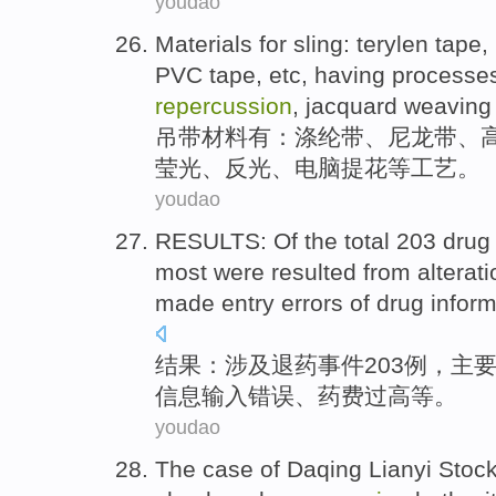
youdao
Materials
for
sling
:
terylen
tape
,
PVC
tape,
etc
,
having
processe
repercussion
,
jacquard weaving
吊带
材料
有：
涤纶
带
、
尼龙
带、
莹光
、
反光
、
电脑
提花
等工艺。
youdao
RESULTS
:
Of
the total 203
drug
most were resulted from
alterat
made
entry
errors
of
drug
inform
结果
：
涉及
退
药事件203
例
，主
信息
输入
错误
、
药费
过高等。
youdao
The
case
of Daqing
Lianyi
Stoc