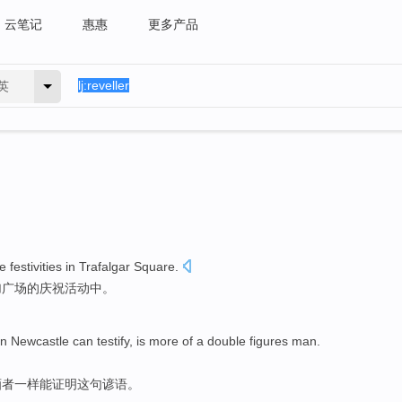
云笔记
惠惠
更多产品
英
he
festivities
in
Trafalgar
Square
.
加
广场
的
庆祝活动
中
。
n Newcastle
can
testify
, is more
of
a double figures man.
酒者一样
能
证明
这句谚语。