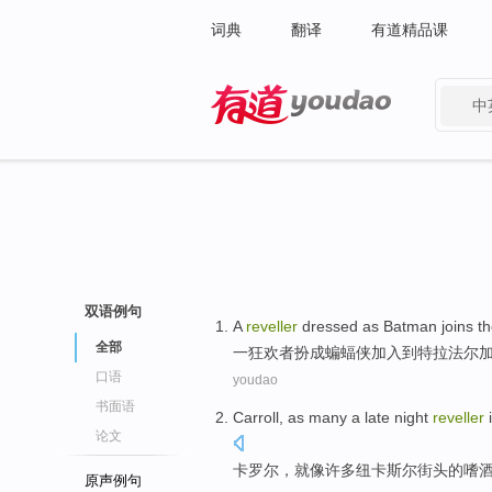
词典
翻译
有道精品课
中
有道 - 网易旗下搜索
双语例句
A
reveller
dressed as
Batman
joins
t
全部
一
狂欢者
扮成
蝙蝠侠
加入
到特拉法尔
口语
youdao
书面语
Carroll
,
as
many a
late night
reveller
i
论文
卡罗尔
，
就像
许多
纽卡斯尔
街头
的
嗜
原声例句