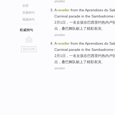
youdao
全部
A
reveller
from
the
Aprendizes do Sal
音频例句
Carnival
parade
in
the Sambadrome 
视频例句
2
月
1
日，
一
名女孩
在
巴西
里约热内卢
出，桑巴舞队献上了精彩表演。
权威例句
youdao
A
reveller
from
the
Aprendizes do Sal
go
返回词典
Carnival
parade
in
the Sambadrome 
top
2
月
1
日，
一
名女孩
在
巴西
里约热内卢
出，桑巴舞队献上了精彩表演。
youdao