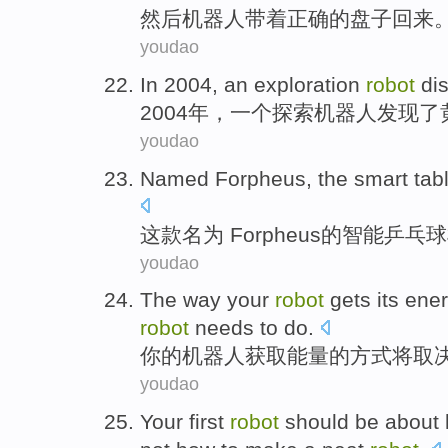
然后
机器人
带
着
正确
的盘子
回来
youdao
In 2004,
an
exploration
robot
di
2004年，
一个
探索
机器人
发现了
youdao
Named Forpheus
,
the
smart
tab
这款
名为
Forpheus
的
智能
乒乓球
youdao
The
way
your
robot
gets its
ene
robot
needs to
do
.
你
的
机器人
获取
能量
的
方式
将
取
youdao
Your
first
robot
should
be
about 