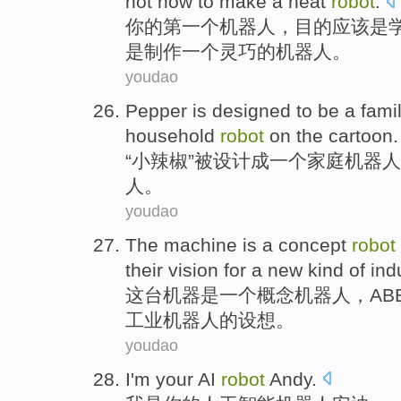
not
how to
make
a
neat
robot
.
你
的
第一个
机器人
，目的
应该
是
是
制作
一个
灵巧
的机器人。
youdao
Pepper
is
designed
to be
a
fami
household
robot
on the cartoon.
“
小辣椒
”
被
设计
成
一个
家庭
机器人
人。
youdao
The
machine
is
a
concept
robot
their
vision
for
a
new
kind
of
ind
这
台机器
是
一
个
概念
机器人
，
AB
工业
机器人
的
设想
。
youdao
I
'm your AI
robot
Andy.