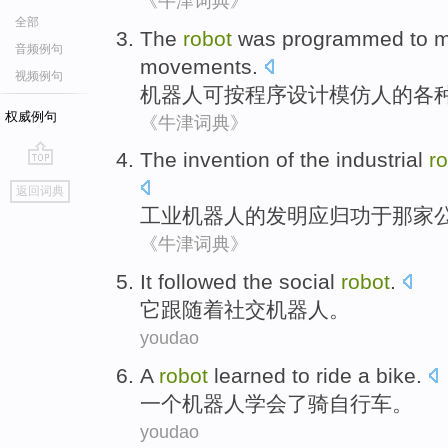
《牛津词典》
全部
The
robot
was programmed
to 
音频例句
movements
.
视频例句
机器人
可
按
程序设计
模仿
人
的各
权威例句
《牛津词典》
The
invention
of
the
industrial
r
go
返回词典
top
工业
机器人
的
发明
应
归功于
那家
《牛津词典》
It
followed
the
social
robot
.
它
跟
随着
社交
机器人。
youdao
A
robot
learned to
ride a
bike
.
一个
机器人
学会
了
骑
自行车
。
youdao