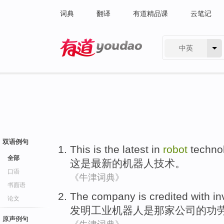
词典
翻译
有道精品课
云笔记
中英
有道 - 网易旗下搜索
双语例句
This
is
the latest
in
robot
techno
全部
这
是
最新
的
机器人
技术
。
口语
《牛津词典》
书面语
The
company
is
credited with
in
论文
发明
工业
机器人
是
那家
公司
的
功
原声例句