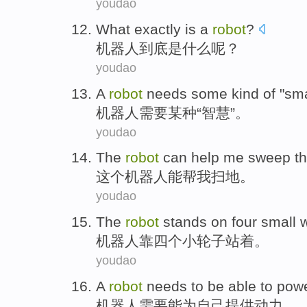
youdao
What
exactly
is
a
robot
?
机器人
到底
是
什么
呢？
youdao
A
robot
needs
some kind
of "
sma
机器人
需要
某种
“
智慧
”。
youdao
The
robot
can
help
me
sweep th
这个
机器人
能
帮
我
扫地
。
youdao
The
robot
stands
on
four
small
机器人
靠
四个
小
轮子
站着
。
youdao
A
robot
needs to
be able
to pow
机器人
需要
能为
自己
提供
动力。