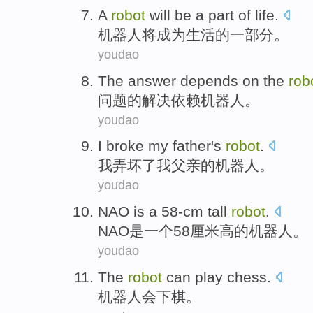
A
robot
will
be a
part of
life
.
机器人
将
成为
生活
的
一部分。
youdao
The
answer
depends on
the
rob
问题
的解决
依赖
机器人
。
youdao
I
broke
my
father's
robot
.
我
弄坏了
我
父亲
的
机器人
。
youdao
NAO
is
a
58-cm
tall
robot
.
NAO
是
一个
58厘米
高
的
机器人
。
youdao
The
robot
can
play chess
.
机器人
会
下棋
。