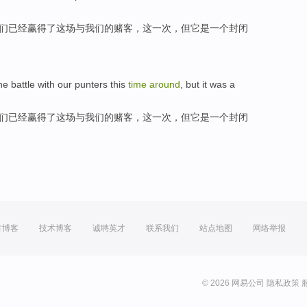
们
已经
赢得
了这场
与
我们
的
赌客
，
这
一
次
，
但
它
是
一个
封闭
he battle
with
our
punters
this
time
around
,
but
it
was
a
们
已经
赢得
了这场
与
我们
的
赌客
，
这
一
次
，
但
它
是
一个
封闭
方博客
技术博客
诚聘英才
联系我们
站点地图
网络举报
© 2026 网易公司
隐私政策