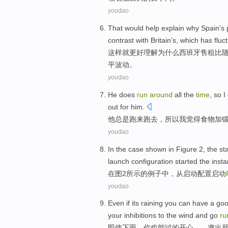
youdao
That
would
help explain
why
Spain
's 
contrast with
Britain's
, which
has fluc
这样
就
更好理解
为什么
西班牙
售
租
比
平波动。
youdao
He
does
run
around
all the
time
,
so
I
out for
him
.
他
总是跑来
跑去，
所以
我
觉得
食物
加
youdao
In
the
case
shown
in
Figure
2
, the
sta
launch
configuration
started
the insta
在
图
2
所示
的
例子中
，
从
启动
配置
启动
youdao
Even if
its raining
you
can
have a
go
your
inhibitions to
the wind and go
ru
即使
下雨
，
你
也能
过
的
开心
——
邀
出