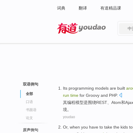
词典
翻译
有道精品课
中
有道 - 网易旗下搜索
双语例句
Its
programming
models
are
built
aro
全部
run
time
for
Groovy
and
PHP
.
口语
其
编程
模型
是
围绕
REST
、
Atom
和
Aja
境。
书面语
youdao
论文
Or
,
when
you
have to
take
the
kids
to
原声例句