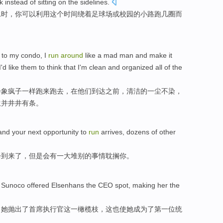
k
instead
of
sitting
on
the sidelines
.
泳时
，你可以
利用
这个
时间
绕
着
足球场
或
校园
的
小路
跑
几圈
而
 to
my
condo
, I
run
around
like
a mad man
and
make it
I
'd like
them
to
think that
I
'm
clean
and
organized
all
of the
会
象
疯子
一样跑来
跑
去，在
他们
到达
之前
，
清洁
的
一尘不染
，
生
并
井井有条
。
and
your
next
opportunity
to
run
arrives
,
dozens of
other
会
到来了
，但是
会
有一
大堆
别的
事情
耽搁
你
。
Sunoco offered Elsenhans
the
CEO
spot
,
making
her
the
向
她
抛出
了
首席执行官
这
一橄榄枝
，这也
使
她成为了
第一
位
统