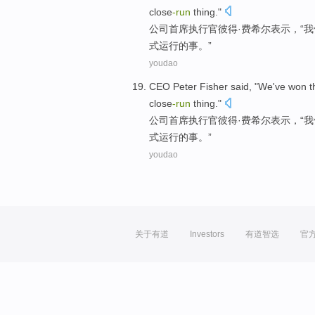
close
-
run
thing
."
公司首席执行官
彼得
·
费希尔
表示
，“
我
式运行的事。”
youdao
CEO
Peter
Fisher
said
, "
We
've
won
t
close
-
run
thing
."
公司首席执行官
彼得
·
费希尔
表示
，“
我
式运行的事。”
youdao
关于有道
Investors
有道智选
官