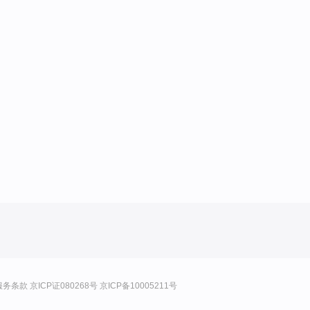
服务条款
京ICP证080268号
京ICP备10005211号