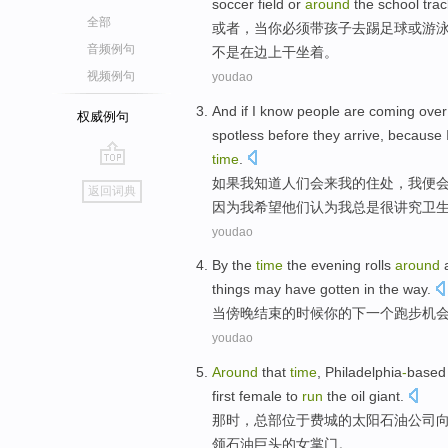
soccer
field or
around
the
school
trac
全部
或者
，
当
你
必须
带
孩子
去
踢
足球
或
游
音频例句
不是
在
边上干
坐着
。
视频例句
youdao
And if
I
know
people
are coming
over
权威例句
spotless
before
they
arrive
,
because
time
.
go
如果
我
知道
人们
会
来
我
的
住处
，我便
返回词典
top
因为
我
希望
他们
认为
我总是
很
讲究卫
youdao
By
the
time
the evening rolls
around
things
may
have
gotten in the way.
当
傍晚
结束的
时候
你的
下
一个
跑步
机
youdao
Around
that
time
,
Philadelphia
-
based
first
female
to
run
the
oil
giant
.
那时
，总部位于
费城
的太阳
石油
公司
领
石油
巨头
的
女
掌门。