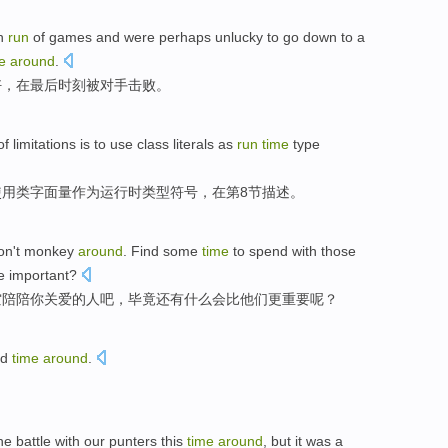
h
run
of
games
and were perhaps
unlucky
to go down to a
e
around
.
好
，
在
最后
时刻
被
对手击败。
of
limitations
is
to
use
class
literals
as
run
time
type
使用
类
字面量
作为
运行
时
类型
符号
，
在
第8
节
描述
。
on't
monkey
around
.
Find
some
time
to
spend
with
those
e
important
?
空
陪陪
你
关爱
的
人
吧，
毕竟
还有什么
会
比他们
更
重要
呢？
nd
time
around
.
he battle
with
our
punters
this
time
around
,
but
it
was
a