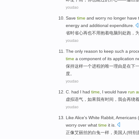
youdao
Save
time
and
worry
no longer
have
energy
and
additional
expenditure
.
省时
省心
再也
不用抱
着
电脑
到处
跑
，
youdao
The only
reason to
keep
such
a
proc
time
a
component
of
its
application
n
保持
这样
一
个
进程
的
唯一
理由
是
在
下
度
。
youdao
C.
had
I
had
time
,
I
would have
run
a
虚拟语气
，
如果
我
有
时间
，
我会
再
绕
youdao
Like
Alice
's
White Rabbit
,
Americans
worry over
what
time
it is
.
正像
艾丽丝
的
白兔
一样，
美国
人(
特别