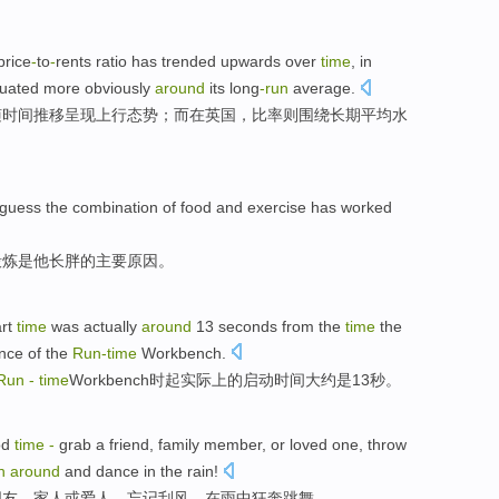
price
-
to
-
rents
ratio
has trended
upwards
over
time
,
in
tuated
more obviously
around
its long
-
run
average
.
随
时间
推移
呈现
上行
态势；而
在
英国
，比率
则
围绕
长期
平均水
guess
the
combination of
food
and exercise
has worked
锻炼是他长胖
的
主要原因。
rt
time
was actually
around
13
seconds
from
the
time
the
nce of the
Run-
time
Workbench
.
Run
-
time
Workbench
时
起
实际上
的
启动
时间
大约
是
13
秒
。
od
time
-
grab
a
friend
,
family member
,
or
loved
one, throw
n
around
and dance
in
the rain
!
朋友
，
家人
或
爱人
，
忘记
刮风，
在
雨中
狂奔
跳舞
。