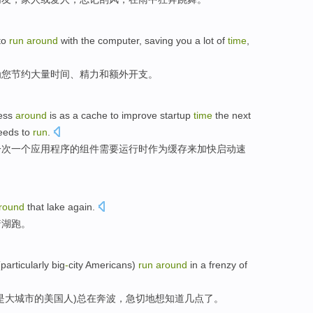
to
run
around
with the
computer
,
saving
you
a lot of
time
,
为
您
节约
大量
时间
、
精力
和
额外
开支
。
ess
around
is
as a
cache
to
improve
startup
time
the
next
eeds to
run
.
一次
一个
应用程序
的
组件
需要
运行
时
作为
缓存
来
加快
启动速
round
that
lake
again
.
着
湖
跑
。
(
particularly
big
-
city
Americans)
run
around
in
a frenzy of
是
大城市
的美国人)总
在
奔波
，急切地想
知道
几点
了。