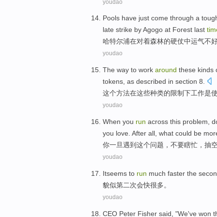
youdao
Pools have just come
through
a toug
late strike by
Agogo
at
Forest
last
tim
哈特尔
浦在
对着
森林
的
硬仗中
运气不
youdao
The
way
to
work
around
these
kinds
tokens
, as
described
in
section
8
.
这个
方法
在
这些
种类
的
限制下
工作
是
youdao
When
you
run
across
this
problem
,
d
you
love
.
After all
,
what
could be
mor
你
一旦
遇到
这个
问题
，
不要
瞎
忙，
抽
youdao
Itseems
to
run
much
faster
the seco
貌似
第二
次
会
快
很多
。
youdao
CEO
Peter
Fisher
said
, "
We
've
won
t