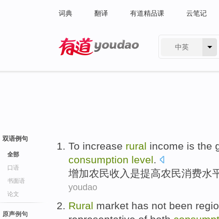
词典
翻译
有道精品课
云笔记
中英
有道 - 网易旗下搜索
双语例句
To
increase
rural
income
is
the
全部
consumption
level
.
口语
增加
农民
收入
是
提高
农民
消费
水
书面语
youdao
论文
Rural
market
has not been
regio
原声例句