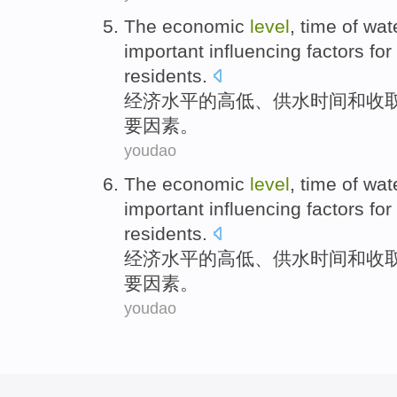
The
economic
level
,
time
of
wat
important
influencing
factors
for
residents
.
经济
水平
的
高低、
供水
时间
和
收
要
因素
。
youdao
The
economic
level
,
time
of
wat
important
influencing
factors
for
residents
.
经济
水平
的
高低、
供水
时间
和
收
要
因素
。
youdao