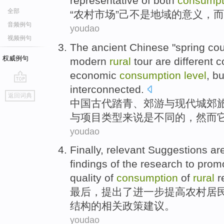
representative
of both
consumpt
全部
“
农村
市场
”己不是
地域
的意义，
而
音频例句
youdao
视频例句
The
ancient Chinese
"spring co
权威例句
modern
rural
tour
are
different
c
economic
consumption
level
,
bu
interconnected
.
go
返回词典
top
中国
古代
踏青
、
郊游
与
现代
城郊
与项目类型来说
是
不同
的，
然而
youdao
Finally
,
relevant
Suggestions
are
findings
of
the research to
prom
quality
of
consumption
of
rural
r
最后
，提出了进一步
提高
农村
居
结构
的
相关
政策
建议
。
youdao