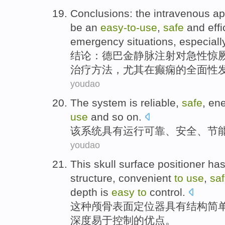
Conclusions
: the
intravenous
ap
be
an
easy-
to-
use
,
safe
and
effi
emergency situations
,
especiall
结论
：德巴金
静脉
注射
对
急性
惊
治疗
方法，
尤其
在
癫痫的全面性
youdao
The
system
is reliable
,
safe
,
ene
use
and so on
.
该
系统
具有
运行可靠、
安全
、
节
youdao
This
skull
surface
positioner
ha
structure
,
convenient
to
use
,
sa
depth
is
easy
to
control
.
这种
颅骨
表面
定位器具
有
结构
简
深度
易于
控制
的
优点
。