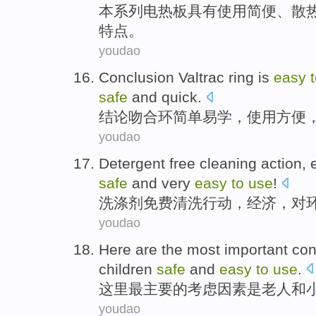
本
系列
电热
板
具有
使用
简便
、
散
特点
。
youdao
Conclusion
Valtrac
ring
is
easy
safe
and quick
.
结论
吻合
环
简单
易学，
使用
方便
youdao
Detergent
free
cleaning
action
,
safe
and
very
easy
to
use
!
洗涤剂
免费
清洗
行动
，
经济
，
对
youdao
Here
are
the most
important
con
children
safe
and
easy
to
use
.
这里
最
主要
的
考虑因素
是
老人
和
youdao