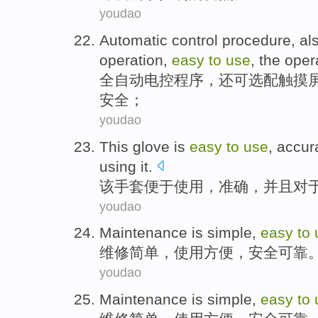
youdao
Automatic
control
procedure
,
al
operation
,
easy
to
use
, the
oper
全自动
电控
程序
，
还
可
选配
触摸
安全；
youdao
This
glove
is
easy
to
use
,
accur
using
it
.
该
手套
便于
使用
，
准确
，
并且
对
youdao
Maintenance
is
simple
,
easy
to
维修
简单
，
使用
方便
，
安全
可靠
youdao
Maintenance
is
simple
,
easy
to