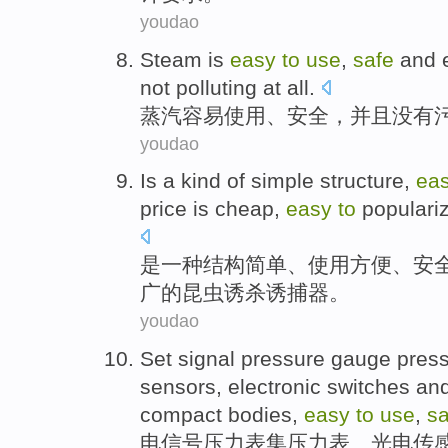
youdao
Steam is
easy
to
use
,
safe
and e
not
polluting
at all.
蒸汽
容易
使用
、
安全
，并且
没有
youdao
Is
a
kind of
simple
structure
,
ea
price
is cheap
,
easy
to
populari
是
一
种
结构
简单
、
使用
方便
、
安
广
的
昆虫
诱杀诱捕器
。
youdao
Set signal
pressure gauge pres
sensors
,
electronic
switches
an
compact
bodies
,
easy
to
use
,
sa
电信号
压力表
集压力表、
光电
传