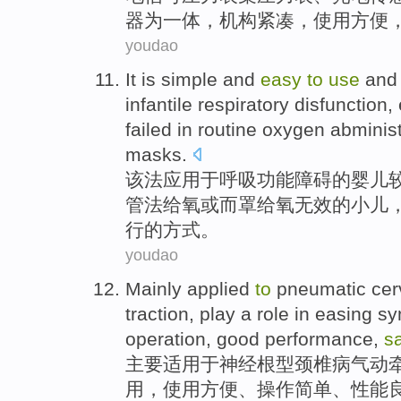
器
为
一体
，
机构
紧凑
，
使用
方便
youdao
It
is
simple
and
easy
to
use
and 
infantile
respiratory
disfunction,
failed in routine
oxygen
abminist
masks
.
该法
应用
于
呼吸
功能障碍
的
婴儿
管
法给
氧
或
而
罩
给氧无效的小儿
行
的方式。
youdao
Mainly
applied
to
pneumatic
cer
traction
,
play a
role
in
easing
sy
operation
,
good
performance
,
s
主要
适用
于
神经
根
型
颈椎病
气动
用
，
使用
方便
、
操作
简单
、
性能