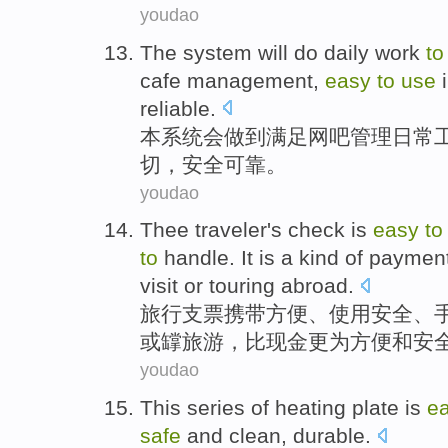
youdao
The
system
will
do
daily
work
to
cafe
management
,
easy
to
use
reliable
.
本
系统
会
做到
满足
网吧
管理
日常
切
，
安全
可靠
。
youdao
Thee traveler
's check is
easy
to
to
handle. It
is
a
kind
of
paymen
visit
or
touring
abroad
.
旅行
支票
携带
方便
、
使用
安全
、
或
罉
旅游，比现金更为方便
和
安
youdao
This
series
of
heating
plate
is
e
safe
and clean
,
durable
.