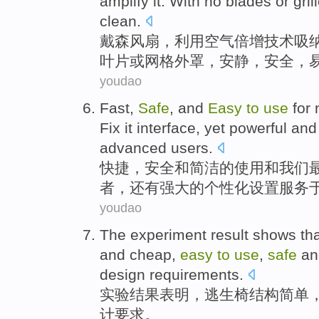
amplify
it
.
With
no
blades
or
gril
clean
.
戴森
风扇
，
利用
空气
倍增
技术
吸
叶片
或
网格
外罩，安静，
安全
，
youdao
Fast
,
Safe
, and
Easy
to
use
for
Fix
it
interface
,
yet
powerful
and
advanced
users
.
快捷
，
安全和
简洁的
使用
和
我们
者，
还有
强大的
个性化设置服务
youdao
The experiment
result
shows tha
and cheap,
easy
to
use
,
safe
an
design
requirements
.
实验
结果
表明
，
逃生
椅
结构简单
计
要求
。