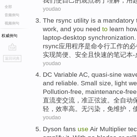
我们
使
自己
的
观点
易于理解
，
用
全部
youdao
音频例句
The rsync utility is a
mandatory
视频例句
work
, and
you
need
to
learn
ho
权威例句
laptop-desktop
synchronization
.
rsync
应用程序是
命令行
工作
的
必
实现
简便
、
安全
且
快速
的笔记本-
go
返回词典
top
youdao
DC
Variable
AC
,
quasi-sine
wav
and reliable
.
Small
size,
light we
Pollution-free
,
maintenance-free
直流
变
交流
，
准
正弦波。
全自动
轻
，效率
高
。
无污染
，免维护，
youdao
Dyson
fans
use
Air
Multiplier
te