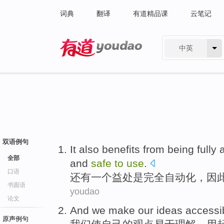
词典
翻译
有道精品课
云笔记
中英
有道 - 网易旗下搜索
双语例句
It also
benefits from being
fully
全部
and
safe
to
use
.
口语
还有
一个
益处
是
完全
自动化
，
因
书面语
youdao
论文
And
we
make
our
ideas
accessi
原声例句