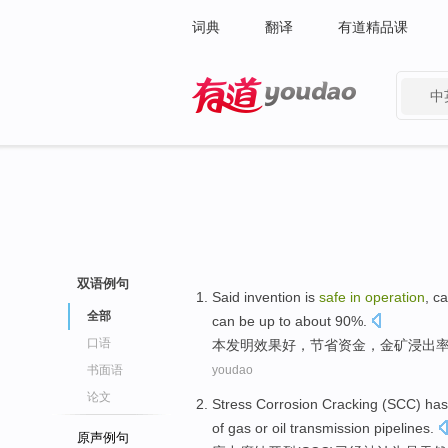
词典
翻译
有道精品课
中
有道 - 网易旗下搜索
双语例句
Said invention
is
safe
in
operation
,
ca
全部
can
be
up to
about 90%.
口语
本
发明效果好，
节省
资金，
金矿
浸
出
书面语
youdao
论文
Stress
Corrosion
Cracking
(
SCC
)
has
of
gas
or
oil
transmission
pipelines
.
原声例句