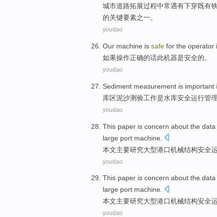
城市
道路
拓展
过程
中常遇有下穿
既有
的
关键
要素
之一。
youdao
Our
machine
is
safe
for
the
operator
如果
操作
正确的话
此
机器
是
安全
的
。
youdao
Sediment
measurement
is
important
库区泥沙
测验工作
是
水库
安全
运行
管
youdao
This paper
is
concern about
the
data
large
port
machine
.
本文
主要
研究
大型
港口
机械
结构
安全
youdao
This paper
is
concern about
the
data
large
port
machine
.
本文
主要
研究
大型
港口
机械
结构
安全
youdao