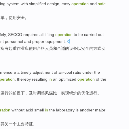
ing
system
with
simplified
design
,
easy
operation
and
safe
简单
，
使用
安全
。
fely
,
SECCO
requires
all
lifting
operation
to
be
carried
out
nt
personnel
and
proper
equipment
.
求
所有
起重
作业
应
使用
合格
人员
和
合适的
设备
以
安全
的
方式
安
an
ensure
a
timely
adjustment
of
air-coal
ratio
under
the
peration
, thereby resulting
in
an
optimized
operation
of the
全
运行
的
前提
下
，
及时
调整
风
煤
比
，实现锅炉的
优化
运行。
ration
without
acid smell
in
the
laboratory
is
another
major
是
其
另一个
主要
特征
。