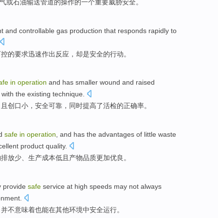
气
或
石油
输送
管道
的
操作
的
一个
重要
威胁
安全
。
nt
and
controllable
gas
production
that
responds
rapidly
to
可控
的
要求
迅速
作出反应
，
却是
安全
的
行动
。
afe
in
operation
and has
smaller
wound
and
raised
with
the existing
technique
.
，且
创口
小
，
安全可靠
，
同时提高了
活检
的
正确率
。
d
safe
in
operation
, and has the advantages
of
little
waste
cellent
product
quality
.
物
排放少
、
生产
成本
低
且
产物
品质
更加优良
。
y
provide
safe
service
at
high
speeds
may
not always
onment
.
，
并不
意味着也能
在
其他
环境中安全运行。