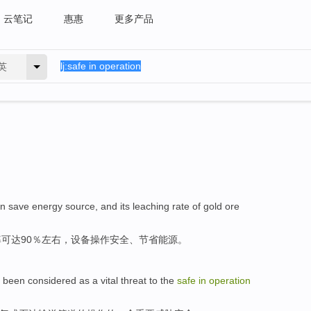
云笔记
惠惠
更多产品
英
n save
energy source
, and its
leaching
rate
of
gold
ore
率
可达90％左右，设备
操作
安全
、节省
能源
。
been
considered
as
a
vital
threat
to the
safe
in
operation