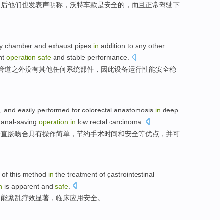
之后他们也
发表
声明称，沃特车款
是
安全
的，
而且
正常
驾驶下
y
chamber
and
exhaust
pipes
in
addition to
any
other
nt
operation
safe
and
stable
performance
.
管道
之外没有
其他
任何
系统
部件
，
因此
设备
运行
性能
安全
稳
,
and
easily
performed
for
colorectal
anastomosis
in
deep
 anal-saving
operation
in
low rectal
carcinoma.
结直肠
吻合具有
操作
简单
，节约手术时间
和
安全
等优点，
并
可
y of
this
method
in
the treatment of
gastrointestinal
n
is
apparent
and
safe
.
功能
紊乱
疗效
显著
，临床应用
安全
。