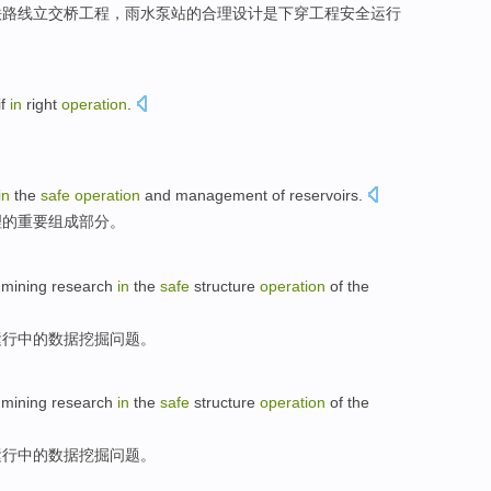
铁路线
立交桥
工程
，
雨水
泵站
的
合理
设计
是
下
穿
工程
安全
运行
if
in
right
operation
.
in
the
safe
operation
and
management
of reservoirs
.
理
的
重要
组成部分。
mining
research
in
the
safe
structure
operation
of
the
运行
中的
数据
挖掘
问题
。
mining
research
in
the
safe
structure
operation
of
the
运行
中的
数据
挖掘
问题
。