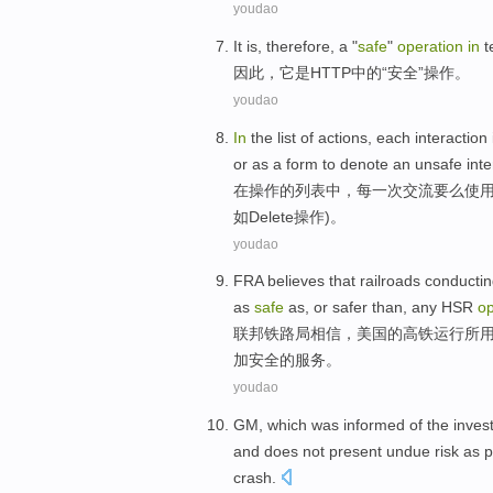
youdao
It
is
,
therefore
, a "
safe
"
operation
in
t
因此
，
它
是
HTTP
中的
“
安全
”
操作
。
youdao
In
the
list
of
actions
,
each
interaction
or
as
a
form
to denote an
unsafe
inte
在
操作
的
列表
中，
每
一次
交流
要么
使
如
Delete
操作
)。
youdao
FRA
believes that
railroads conduct
as
safe
as,
or
safer
than,
any
HSR
op
联邦
铁路局
相信
，
美国
的
高铁
运行
所
加
安全
的
服务
。
youdao
GM
, which
was
informed
of
the inves
and
does not
present undue
risk
as p
crash.