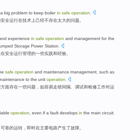
a big
problem
to keep
boiler
in
safe
operation
.
的
安全
运行
在
技术上己经
不
存在
太
大的
问题
。
and
experience
in
safe
operation
and
management
for
the
umped Storage
Power Station.
坝
在
安全
运行
管理
的
一些
实践
和
经验
。
he
safe
operation
and
maintenance
management
,
such as
maintenance
to the unit
operation
.
理
方面
存在
一些
问题，
如
容易走错间隔、
调试
和检修工作
对
运
liable
operation
, even if a
fault
develops
in
the
main
circuit
.
了
可靠
的
运转
，即时
在
主要
电路
产生了
故障
。