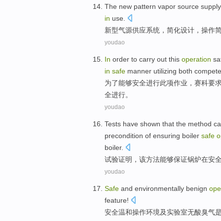
The new
pattern vapor source
supply
in
use
.
新型
气源
供应
系统
，
简化
设计
，
操作
youdao
In
order to
carry
out
this
operation
sa
in
safe
manner
utilizing
both
compete
为了
能够
安全
进行
此项
作业
，
赛科
要
全
进行
。
youdao
Tests
have shown
that
the
method
c
precondition
of ensuring
boiler
safe
o
boiler.
试验
证明
，
该
方法
能够
保证
锅炉
在
安
youdao
Safe
and
environmentally
benign
ope
feature
!
安全
温和
操作
环境
及
实验室
无
酸臭气