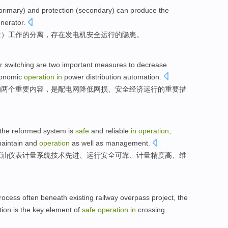
primary
)
and
protection
(
secondary
) can produce the
nerator.
次
）工作
的
分离
，存在发电机
安全
运行
的
隐患
。
r
switching
are
two
important
measures
to
decrease
onomic
operation
in
power distribution
automation
.
的
两个
重要
内容，是配电网
降低
网
损
、
安全
经济
运行
的重要
措
the
reformed
system
is
safe
and
reliable
in
operation
,
aintain
and
operation
as well as
management
.
原油
仪表
计量
系统
技术先进、
运行
安全
可靠
、计量
精度高
、
维
rocess
often beneath
existing
railway
overpass
project
, the
tion
is
the
key
element
of
safe
operation
in
crossing