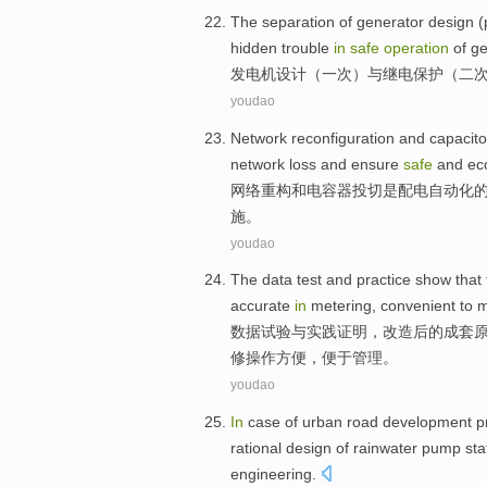
The
separation
of
generator
design
(
hidden trouble
in
safe
operation
of ge
发电机
设计
（一
次
）
与
继电保护
（
二
youdao
Network
reconfiguration
and
capacito
network
loss
and ensure
safe
and
ec
网络
重构
和
电容器
投切
是
配电
自动化
施
。
youdao
The
data
test
and
practice
show that
accurate
in
metering
,
convenient
to
m
数据
试验
与
实践
证明
，
改造
后的成套
修
操作
方便
，便于
管理
。
youdao
In
case of
urban
road
development
p
rational
design
of
rainwater
pump sta
engineering
.