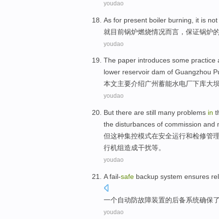
youdao
As
for present
boiler
burning
, it
is not
就
目前
锅炉
燃烧
情况而言，
保证
锅炉
youdao
The paper
introduces
some
practice
lower
reservoir
dam
of
Guangzhou
P
本文
主要介绍
广州
蓄能
水电厂
下
库
大
youdao
But
there
are still
many problems
in
t
the disturbances
of
commission
and
但
这种
集控模式
在
安全
运行
和
检修
管
行机组
造成
干扰等。
youdao
A
fail-
safe
backup
system
ensures
re
一个
自动防
故障
装置的
后备
系统
确保
youdao