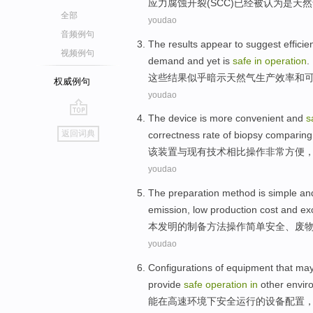
应力
腐蚀
开裂
(
SCC
)
已经
被
认为
是
天然
全部
youdao
音频例句
The
results
appear to
suggest
efficie
视频例句
demand
and
yet is
safe
in
operation
.
这些
结果
似乎
暗示
天然气
生产
效率
和
权威例句
youdao
The
device
is
more convenient
and
s
go
返回词典
correctness rate
of
biopsy
comparing
top
该
装置
与
现有
技术
相比
操作
非常
方便
youdao
The preparation
method
is
simple
an
emission
,
low
production
cost
and
ex
本
发明
的
制备
方法
操作
简单
安全
、
废
youdao
Configurations
of
equipment
that
ma
provide
safe
operation
in
other
envir
能
在
高速
环境
下
安全
运行
的
设备
配置