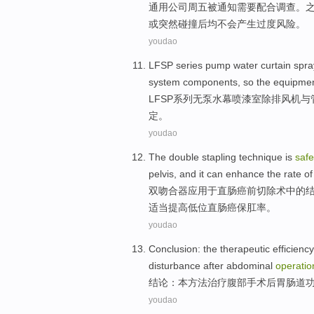
通用公司
周五
被
通知
需要配合
调查
。
或突然碰撞后均
不会
产生
过度
风险
。
youdao
LFSP
series
pump
water curtain
spra
system
components
,
so
the
equipme
LFSP
系列
无
泵
水幕
喷漆
室
除排
风机
与
定
。
youdao
The double
stapling
technique is
safe
pelvis,
and
it can
enhance
the
rate
of
双
吻合器
应用于直肠癌前
切除术
中的
适当
提高
低位
直肠癌保肛
率
。
youdao
Conclusion
: the
therapeutic
efficienc
disturbance
after
abdominal
operatio
结论
：
本
方法
治疗
腹部
手术
后
胃肠道
youdao