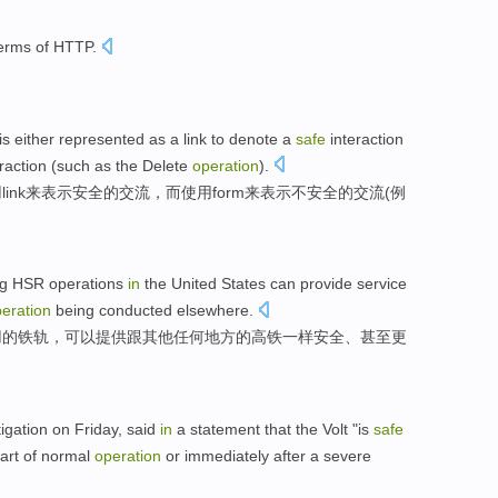
erms of
HTTP
.
is
either
represented as
a
link
to
denote
a
safe
interaction
raction (
such as
the Delete
operation
).
用
link
来
表示
安全
的交流，
而
使用
form
来表示不
安全
的交流(
例
ing HSR
operations
in
the
United States
can
provide
service
eration
being conducted
elsewhere
.
用的铁轨，
可以
提供
跟其他任何地方的高铁
一样
安全
、
甚至
更
tigation
on Friday
, said
in
a statement
that the Volt "
is
safe
art of
normal
operation
or
immediately
after
a severe