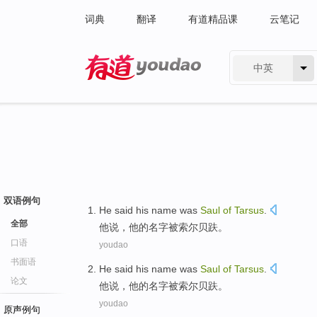
词典
翻译
有道精品课
云笔记
中英
有道 - 网易旗下搜索
双语例句
He
said
his
name
was
Saul
of
Tarsus
.
全部
他
说
，
他
的
名字
被
索尔
贝
趺
。
口语
youdao
书面语
He
said
his
name
was
Saul
of
Tarsus
.
论文
他
说
，
他
的
名字
被
索尔
贝
趺
。
youdao
原声例句