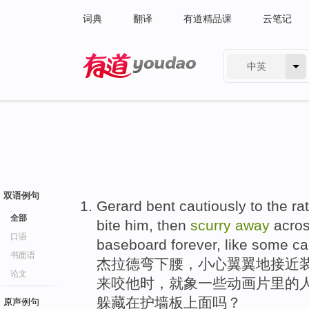
词典
翻译
有道精品课
云笔记
中英
有道 - 网易旗下搜索
双语例句
Gerard
bent
cautiously
to the
rat
全部
bite
him
,
then
scurry
away
acro
口语
baseboard
forever
,
like
some
ca
书面语
杰拉德
弯
下腰，
小心翼翼地
接近
论文
来
咬
他
时，
就
象
一些动画片里
的
躲藏在
护墙板上面吗？
原声例句