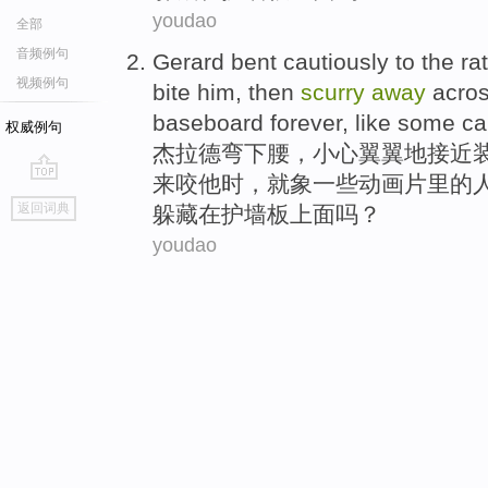
youdao
全部
音频例句
Gerard
bent
cautiously
to the
rat
视频例句
bite
him
,
then
scurry
away
acro
baseboard
forever
,
like
some
ca
权威例句
杰拉德
弯
下腰，
小心翼翼地
接近
来
咬
他
时，
就
象
一些动画片里
的
go
返回词典
躲藏在
护墙板上面吗？
top
youdao