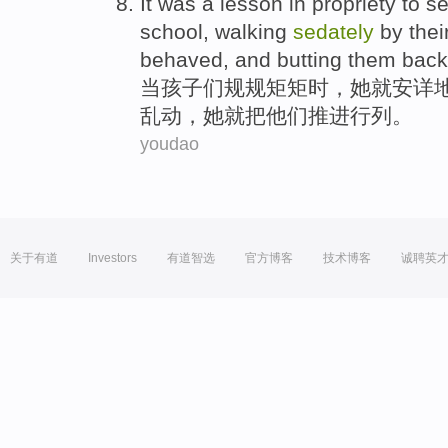
It was a lesson
in
propriety
to s
school,
walking
sedately
by
thei
behaved, and butting them back 
当
孩子
们
规规矩矩
时，
她
就
安详
乱动，她就把他们推进行列。
youdao
关于有道
Investors
有道智选
官方博客
技术博客
诚聘英