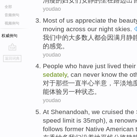
消瘦
的
妇女
们安静的坐在
路边
出
全部
youdao
音频例句
Most
of
us
appreciate the beaut
视频例句
moving across
our
night skies
.
权威例句
我们
中的
大多数
人都会因
满月
静
的感觉。
youdao
go
返回词典
top
People who
have just lived
their 
sedately
,
can never
know
the ot
对于
那些
一直
半心半
意
，
平淡
地
能
体验另
一种
状态。
youdao
At
Shenandoah
,
we
cruised the 
speed
limit
is
35
mph),
a
renown
follows
former
Native
American