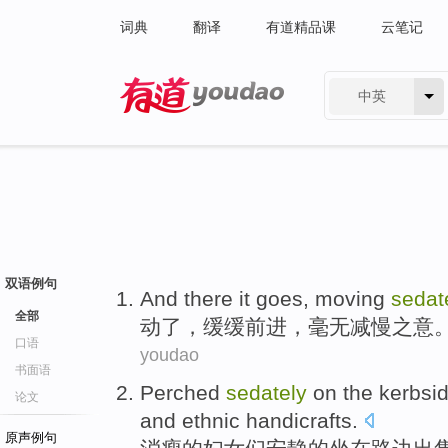
词典
翻译
有道精品课
云笔记
中英
有道 - 网易旗下搜索
双语例句
And there
it goes
,
moving
sedat
全部
动
了
，
缓缓
前进，
毫无
减慢
之意
口语
youdao
书面语
Perched
sedately
on
the kerbsi
论文
and
ethnic
handicrafts
.
原声例句