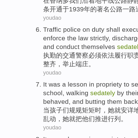
在
香
纳多
我们
沿着
地平线
公路静
条
开通
于
1939年的
著名
公路
一路
youdao
Traffic
police
on
duty
shall
exec
enforce the law
strictly
, dischar
and conduct
themselves
sedate
执勤
的
交通
警察
必须依法
履行职
整齐
，举止
端庄
。
youdao
It was a lesson
in
propriety
to s
school,
walking
sedately
by
thei
behaved, and butting them back 
当
孩子
们
规规矩矩
时，
她
就
安详
乱动，她就把他们推进行列。
youdao