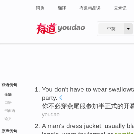
词典
翻译
有道精品课
云笔记
中英
有道 - 网易旗下搜索
双语例句
You
don't have to
wear
swallowta
全部
party.
口语
你
不必
穿
燕尾服
参加半正式的开
书面语
youdao
论文
A man's
dress
jacket
,
usually
bl
原声例句