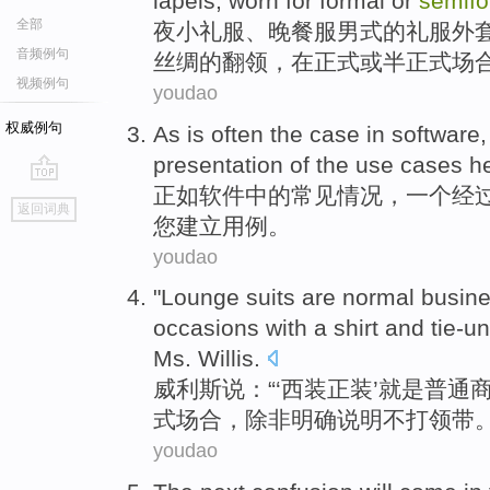
lapels
,
worn
for
formal
or
semifo
全部
夜小
礼服
、晚餐服男式的礼服
外
音频例句
丝绸的
翻领
，
在
正式
或半
正式
场
视频例句
youdao
权威例句
As
is
often
the
case
in
software
presentation
of the
use
cases
h
正如
软件
中的
常见
情况
，
一个
经
go
返回词典
top
您
建立用例。
youdao
"Lounge
suits
are
normal
busin
occasions
with a
shirt
and tie-u
Ms. Willis
.
威利斯
说：“‘
西装
正装’就是
普通
式
场合，除非
明确
说明
不
打领带。
youdao