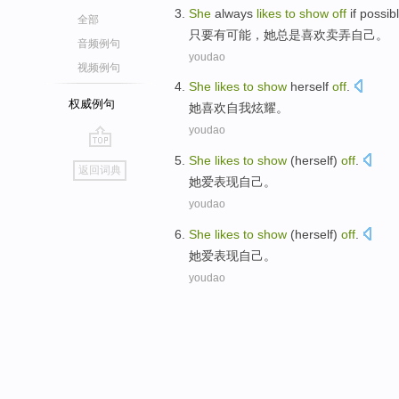
She
always
likes
to
show
off
if
possib
全部
只要
有可能
，
她
总是
喜欢
卖弄
自己。
音频例句
youdao
视频例句
She
likes
to
show
herself
off
.
权威例句
她
喜欢
自我
炫耀。
youdao
go
She
likes
to
show
(
herself
)
off
.
返回词典
top
她
爱
表现
自己
。
youdao
She
likes
to
show
(
herself
)
off
.
她
爱
表现
自己
。
youdao