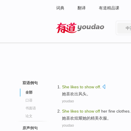
词典
翻译
有道精品课
中
有道 - 网易旗下搜索
双语例句
She
likes
to
show
off
.
全部
她
喜欢
出风头。
口语
youdao
书面语
She
likes
to
show
off
her
fine
clothes
.
论文
她
喜欢
炫耀
她
的
精美
衣服
。
youdao
原声例句