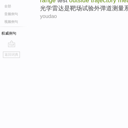
range
test
outside
trajectory
me
全部
光学
雷达
是
靶场
试验
外
弹道
测量
音频例句
youdao
视频例句
权威例句
go
返回词典
top