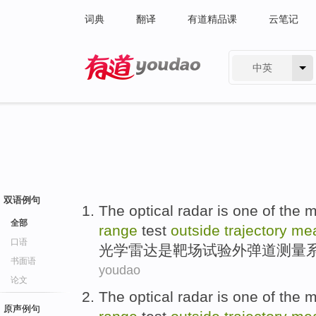
词典
翻译
有道精品课
云笔记
中英
有道 - 网易旗下搜索
双语例句
The optical
radar
is
one of
the
m
全部
range
test
outside
trajectory
me
口语
光学
雷达
是
靶场
试验
外
弹道
测量
书面语
youdao
论文
The optical
radar
is
one of
the
m
原声例句