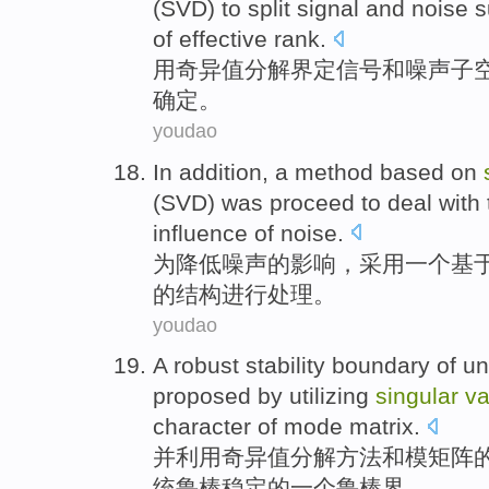
(SVD) to split
signal
and
noise
s
of
effective
rank
.
用
奇异
值
分解
界定
信号
和
噪声
子
确定。
youdao
In addition,
a
method
based on
(
SVD
) was
proceed
to
deal with
influence
of
noise
.
为
降低噪声
的
影响
，采用
一个
基
的结构
进行
处理
。
youdao
A
robust
stability
boundary
of
un
proposed
by utilizing
singular
va
character
of
mode
matrix
.
并
利用
奇异
值
分解方法
和
模
矩阵
统
鲁
棒
稳定
的
一个
鲁棒
界
。