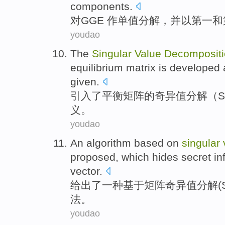
components
.
对
GGE 作
单
值
分解
，并
以
第一
和
youdao
The
Singular
Value
Decompositi
equilibrium
matrix
is developed
given.
引入了
平衡
矩阵
的
奇异
值
分解
（
义。
youdao
An
algorithm
based on
singular
proposed
, which
hides
secret
in
vector
.
给出
了
一种
基于
矩阵
奇异
值
分解
(
法
。
youdao