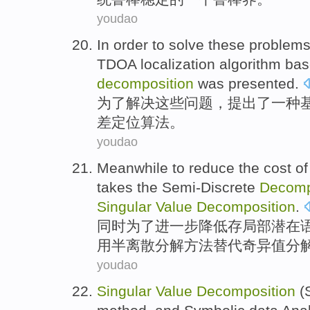
youdao
In order to
solve
these
problem
TDOA
localization
algorithm
bas
decomposition
was
presented
.
为了
解决
这些
问题
，提出了
一种
差
定位
算法
。
youdao
Meanwhile
to
reduce
the
cost
of
takes
the
Semi-Discrete
Decomp
Singular
Value
Decomposition
.
同时
为了
进一步
降低
存局部潜在
用
半
离散
分解
方法
替代
奇异
值
分
youdao
Singular
Value
Decomposition
(