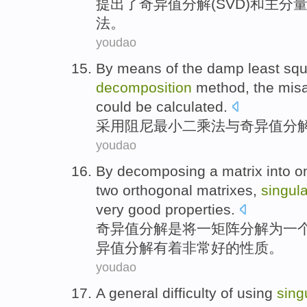
提出
了
奇异
值
分解
(
SVD
)
和
主
分
法。
youdao
By means
of
the
damp
least
squ
decomposition
method
, the
mis
could be calculated.
采用
阻尼
最小
二
乘法
与
奇异
值
分
youdao
By
decomposing
a
matrix
into
o
two
orthogonal
matrixes
,
singula
very
good
properties
.
奇异
值
分解
是将
一
矩阵
分解
为
一
异值
分解
有着
非常
好的
性质
。
youdao
A general
difficulty
of
using
sing