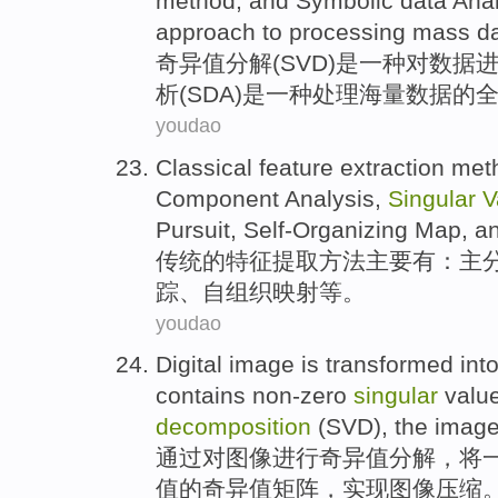
method
, and
Symbolic
data
Anal
approach
to
processing
mass
d
奇异
值
分解
(
SVD
)
是
一
种对
数据
析
(
SDA
)是一种处理
海量
数据的
youdao
Classical
feature
extraction
met
Component
Analysis
,
Singular
V
Pursuit
,
Self-Organizing
Map
, a
传统
的
特征
提取
方法
主要有
：
主
踪
、
自组织
映射
等
。
youdao
Digital
image
is transformed
int
contains
non-zero
singular
valu
decomposition
(SVD), the image
通过
对
图像
进行
奇异
值
分解
，将
值
的奇异值
矩阵
，实现图像压缩