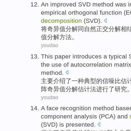
An
improved
SVD
method
was i
empirical
orthogonal
function (E
decomposition
(SVD).
将
奇异
值
分解
同自然
正交
分解相
值
分解
方法
。
youdao
This paper introduces
a
typical
the
use
of
autocorrelation
matri
method
.
主要
介绍
了
一种
典型
的
信
噪
比
估
阵
奇异
值
分解
估计
法
进行了研究
youdao
A
face
recognition
method based
component
analysis
(
PCA
)
and
(
SVD
) is
presented
.