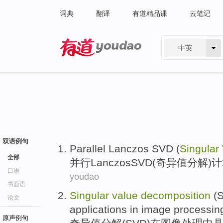
词典
翻译
有道精品课
云笔记
中英
有道 - 网易旗下搜索
双语例句
Parallel
Lanczos
SVD
(
Singular
全部
并行
Lanczos
SVD
(
奇异
值
分解
)
口语
youdao
书面语
Singular
value
decomposition
(
论文
applications
in
image
processin
原声例句