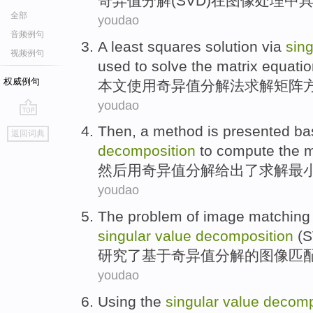
奇异
值
分解
(
SVD
)
在
图像
处理
中
全部
youdao
音频例句
A
least
squares
solution
via
sing
视频例句
used to solve
the
matrix
equatio
权威例句
本文
使用
奇异
值
分解法
求解
矩阵
youdao
go
Then
,
a
method
is
presented
ba
返回词典
top
decomposition
to
compute
the
m
然后
用
奇异
值
分解
给出
了
求解
最
youdao
The
problem
of
image
matching
singular
value
decomposition
(S
研究
了
基于
奇异
值
分解
的
图像
匹
youdao
Using the
singular
value
decomp