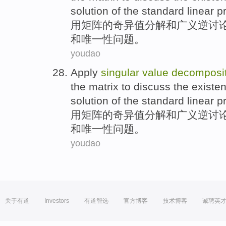
solution
of the
standard
linear
p
用
矩阵
的
奇异
值
分解
和
广义
逆
讨
和
唯一性
问题。
youdao
Apply
singular
value
decomposit
the
matrix
to
discuss
the
existe
solution
of the
standard
linear
p
用
矩阵
的
奇异
值
分解
和
广义
逆
讨
和
唯一性
问题。
youdao
关于有道
Investors
有道智选
官方博客
技术博客
诚聘英