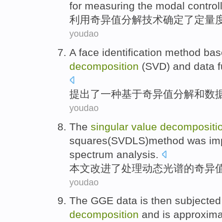
for
measuring
the modal
controll
利用
奇异
值
分解
技术
确定了定量
youdao
A
face
identification
method
bas
decomposition
(SVD)
and
data
提出
了
一种
基于
奇异
值
分解
和
数
youdao
The
singular
value
decompositi
squares
(
SVDLS
)method was imp
spectrum analysis
.
本文改进了处理
动态
光谱
的
奇异
youdao
The
GGE
data is then subjected
decomposition
and
is
approxim