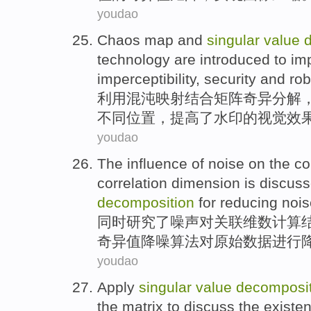
youdao
Chaos
map
and
singular
value
technology
are
introduced to
im
imperceptibility,
security
and ro
利用混沌
映射
结合
矩阵
奇异
分解
不同位置，
提高
了水印的视觉效
youdao
The
influence
of
noise
on
the
co
correlation
dimension
is
discus
decomposition
for
reducing
nois
同时
研究
了
噪声
对
关联
维数
计算
奇异
值
降噪
算法
对
原始数据进行
youdao
Apply
singular
value
decomposit
the
matrix
to
discuss
the
existe