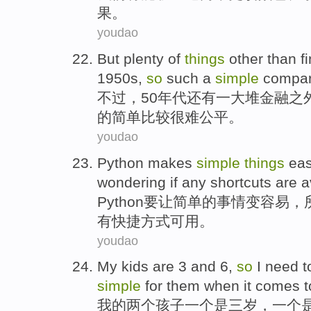
果
。
youdao
But
plenty
of
things
other than
f
1950
s
,
so
such
a
simple
compar
不过
，
50年代
还有一
大堆
金融
之
的
简单
比较
很难
公平
。
youdao
Python
makes
simple
things
ea
wondering
if
any
shortcuts
are a
Python要
让
简单
的
事情
变容易
，
有
快捷方式
可用
。
youdao
My
kids
are
3
and
6
,
so
I
need t
simple
for them
when it comes
t
我
的
两个孩子
一个
是
三
岁，一个