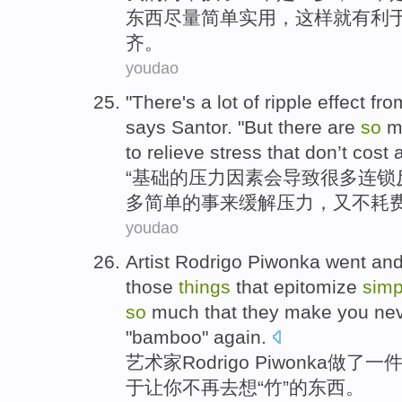
东西
尽量
简单
实用
，这样
就
有利
齐。
youdao
"There
's
a
lot
of
ripple effect fro
says Santor
. "
But
there are
so
m
to
relieve
stress that don’t
cost
“
基础
的
压力
因素
会导致
很多
连锁
多
简单
的
事
来
缓解
压力，又不
耗
youdao
Artist
Rodrigo
Piwonka went an
those
things
that epitomize
simp
so
much
that
they
make
you
ne
"
bamboo
" again.
艺术家
Rodrigo Piwonka
做
了
一
于
让
你
不再去
想
“
竹
”的
东西
。