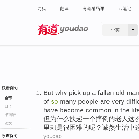
词典
翻译
有道精品课
云笔记
中英
有道 - 网易旗下搜索
双语例句
But
why
pick
up
a
fallen
old ma
全部
of
so
many people
are
very
diffi
口语
have
become common
in
the
lif
书面语
但
为什么
扶
起
一个
摔倒
的
老人
这
论文
里
却是
很
困难
的呢？
诚然
生活
中
youdao
原声例句