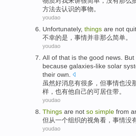
物质
对
我
来讲
很
简单
，
没有
那么
方法
去
认识
的
事物
。
youdao
Unfortunately
,
things
are
not qui
不幸
的
是
，
事情
并非
那么
简单
。
youdao
All of that is
the good news
.
But
because
galaxies-like
solar sys
their own
.
虽然
好消息
有很多，
但
事情
也
没
样，也有他
自己
的
可居住
带
。
youdao
Things
are not
so
simple
from
a
但
从
一个
组织
的
视角看
，
事情
没
youdao