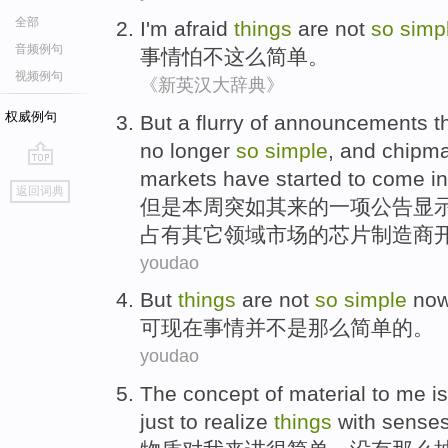
全部
I'm afraid
things
are not
so
simp
音频例句
事情
怕
不
这么
简单
。
视频例句
《新英汉大辞典》
权威例句
But
a
flurry
of
announcements
t
no longer
so
simple
, and
chipm
markets
have
started to
come in
go
返回词典
top
但是
本周
突如其来
的
一项公告
显
占有其它领域
市场
的
芯片
制造商
youdao
But
things
are not
so
simple
no
可
现在
事情
并
不是
那么
简单
的。
youdao
The concept of
material
to
me
i
just
to
realize
things
with
sense