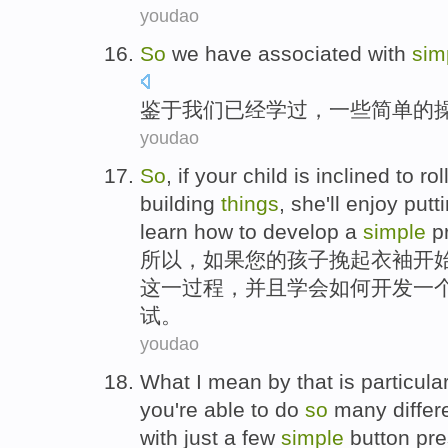
youdao
So
we
have
associated with
sim
鉴于
我们
已经
学
过，一些
简单
的
youdao
So
,
if
your
child
is inclined to ro
building
things
,
she
'll
enjoy
putt
learn
how to
develop
a
simple
p
所以
，
如果
您
的
孩子
挽
起
衣袖
开
这
一
过程，
并且
学会
如何
开发
一
试
。
youdao
What I
mean
by that
is
particula
you
're
able
to
do
so
many
differ
with
just
a few
simple
button pr