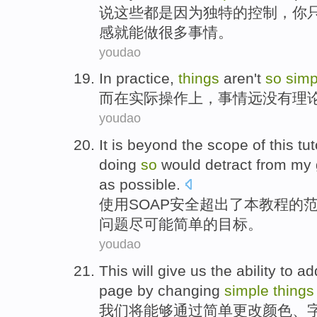
说
这些
都是因为
独特
的
控制
，
你
感就
能
做
很多
事情
。
youdao
In
practice
,
things
aren't
so
simp
而在
实际操作上
，
事情
远
没有
理
youdao
It is beyond
the
scope
of
this
tut
doing
so
would
detract from
my
as
possible
.
使用
SOAP
安全
超出
了
本
教程
的
问题
尽可能
简单
的
目标
。
youdao
This
will give
us
the
ability to
ad
page
by
changing
simple
things
我们
将
能够
通过
简单
更改
颜色
、