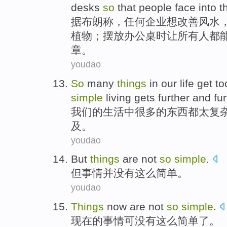
desks
so
that
people
face into
t
据
布朗
称，
任何
企业
想
改善
风水
植物
；
摆放
办公桌时
让
所有
人
都
章。
youdao
So
many
things
in
our
life
get to
simple
living
gets
further and fu
我们
的
生活
中
很多
的
东西
都
太
复
及
。
youdao
But
things
are not
so
simple
.
但
事情
并
没有
这么
简单。
youdao
Things
now
are not
so
simple
.
现在
的
事情可
没有
这么
简单
了。