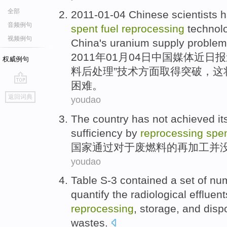
全部
2011-01-04
Chinese
scientists
h
音频例句
spent
fuel
reprocessing
technol
视频例句
China
's
uranium
supply
problem
2011年01月04日
中国
媒体近日报
权威例句
料
后处理
”
技术
方面
取得
突破，
这
困难
。
go
返回词典
youdao
top
The
country
has not
achieved
it
sufficiency
by
reprocessing
spe
国家
通过
对于
废
燃料
的
再加工并
youdao
Table
S-3 contained
a
set of
num
quantify
the
radiological
effluent
reprocessing
,
storage
,
and
disp
wastes
.