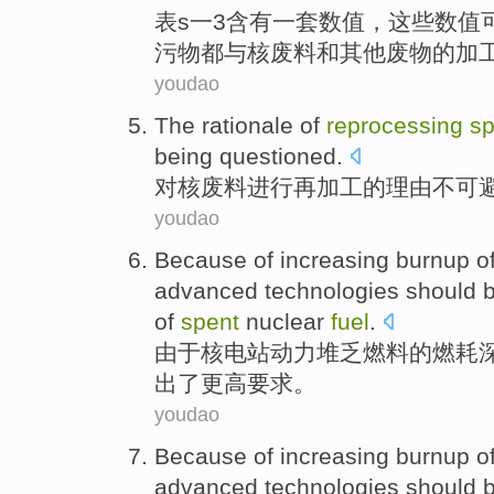
表
s
一
3
含
有一套
数值
，
这些
数值
污物都
与
核废料
和
其他
废物
的
加
youdao
The
rationale
of
reprocessing
sp
being questioned
.
对核废料
进行
再加工的
理由
不可
youdao
Because
of
increasing
burnup
o
advanced
technologies
should b
of
spent
nuclear
fuel
.
由于
核电站
动力
堆
乏燃料
的
燃耗
出
了更高要求。
youdao
Because
of
increasing
burnup
o
advanced
technologies
should b