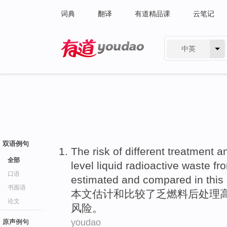
词典
翻译
有道精品课
云笔记
中英
有道 - 网易旗下搜索
双语例句
The
risk
of
different
treatment
a
全部
level liquid radioactive waste fr
口语
estimated
and
compared
in this
书面语
本文
估计
和
比较
了乏
燃料
后处理
论文
风险
。
youdao
原声例句