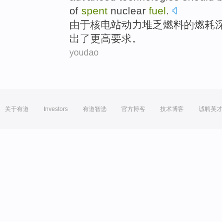
of
spent
nuclear
fuel
.
由于
核电站
动力
堆
乏燃料
的
燃耗
出
了更高要求。
youdao
关于有道
Investors
有道智选
官方博客
技术博客
诚聘英