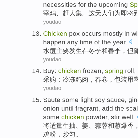
necessities
for
the
upcoming
Sp
宰
鸡
、
赶大集
。这天
人们
为
即将
youdao
Chicken
pox occurs
mostly
in
wi
happen
any time
of the
year
.
水痘
主要
发生
在
冬季
和
春季
，
但
youdao
Buy
:
chicken
frozen
,
spring
roll
,
采购
：
冷冻
鸡肉
，
春卷
，
包装用
youdao
Saute some light soy sauce,
gin
onion
until fragrant
,
add
the sca
some
chicken
powder
,
stir
well.
将适量生抽、
姜
、
蒜
蓉
和
葱
爆
香
鸡
粉
，炒匀。