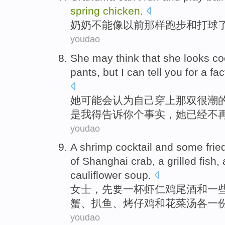
spring
chicken
.
奶奶
不能
像
以前
那样
跑步
和
打球
youdao
She
may
think that
she
looks
co
pants
,
but
I
can
tell
you
for
a
fac
她
可能会
认为
自己
穿上
那双
很
潮
是
我
得
告诉
你
个
事实
，她
已经
不
youdao
A
shrimp
cocktail
and
some
frie
of
Shanghai
crab
, a
grilled
fish
,
cauliflower
soup.
女士，先要一杯
虾仁
鸡尾酒
和
一
蟹
、
扒
鱼
、
烤
仔鸡和花菜汤各一
youdao