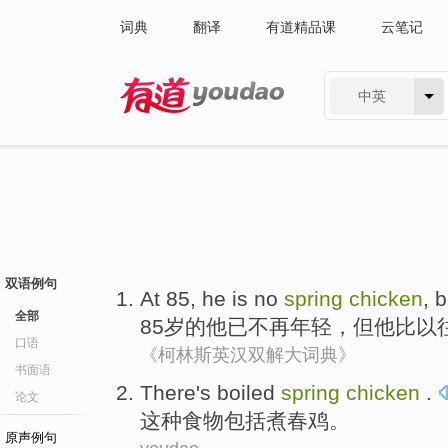
词典
翻译
有道精品课
云笔记
中英
有道 - 网易旗下搜索
双语例句
At 85,
he
is
no
spring
chicken
,
b
全部
85岁的
他
已
不再
年轻
，
但
他
比
以
口语
《柯林斯英汉双解大词典》
书面语
There
's boiled
spring
chicken
.
论文
这种食物包括
煮
春
鸡。
原声例句