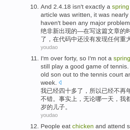
And
2.4.18
isn't exactly a
sprin
article
was
written
,
it
was
nearly
haven't been
any
major
problem
绝非
新出现的—
在
写
这
篇文章
的
了，在
代码
中
还
没有
发现
任何
重
youdao
I
'm over
forty
,
so
I'm
not
a
sprin
still
play
a good
game
of
tennis
old
son
out to the
tennis
court 
week.
我
已经
四十多了
，
所以
已经
不再
不错。
事实上
，
无论
哪
一天，我
岁
的
儿子
。
youdao
People
eat
chicken
and
attend
s