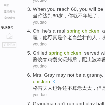
youdao
全部
When
you
reach
60
, you
will be
音频例句
当
你
达到
60岁
，你
就
不
年轻
了。
视频例句
youdao
权威例句
Oh
,
he
's
a
real
spring
chicken
,
a
喔
，
他
可真是
个
老当益壮
的人，
go
youdao
返回词典
top
Grilled
spring
chicken
,
served w
酱
烧春
鸡
慢火碳烤后，
配
上波本
youdao
Mrs.
Gray
may
not be a granny
,
chicken
.
格雷
夫人
也许
还
不算
老太太，
但
youdao
Grandma
can
't
run
and
play
bal