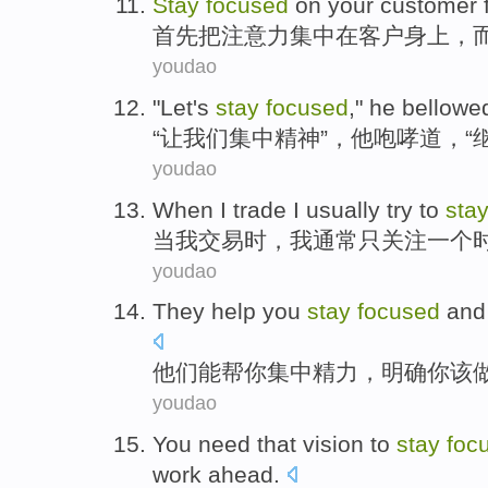
Stay
focused
on
your
customer
首先
把
注意力
集中
在
客户
身上，
youdao
"
Let
's
stay
focused
,"
he
bellowe
“
让
我们
集中
精神”，
他
咆哮道
，“
youdao
When
I
trade
I
usually
try to
sta
当
我
交易
时，我
通常
只
关注
一个
youdao
They
help
you
stay
focused
an
他们
能帮
你
集中
精力，
明确
你
该
youdao
You
need that
vision
to
stay
foc
work
ahead
.