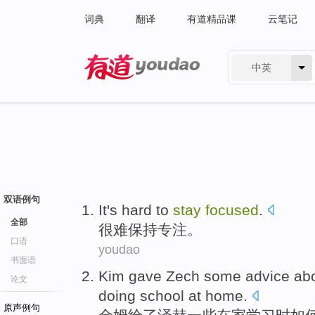
词典
翻译
有道精品课
云笔记
中英
有道 - 网易旗下搜索
双语例句
I
t's hard to
stay
focused
.
全部
很
难保持专注。
口语
youdao
书面语
K
im gave Zech some advice ab
论文
doing school at home.
原声例句