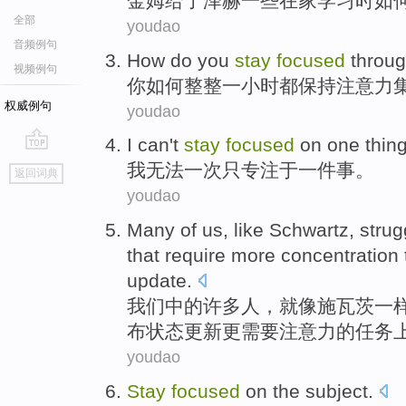
金
姆给了泽赫一些在家学习时如
全部
youdao
音频例句
How do
you
stay
focused
throug
视频例句
你
如何
整整
一小时
都保持
注意力
权威例句
youdao
I
can't
stay
focused
on one thing
go
我
无法一次只专注于一件事。
返回词典
top
youdao
Many
of
us
,
like
Schwartz
,
strug
that
require
more
concentration
update
.
我们
中的
许多人
，
就像
施瓦茨一
布
状态
更新
更
需要
注意力
的
任务
youdao
Stay
focused
on
the
subject
.