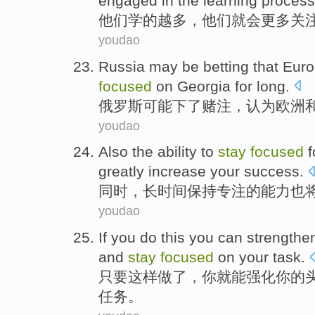
engaged in
the
learning
process
他们
学
的
越多
，他们
就会
更多
关
youdao
Russia
may be
betting
that
Euro
focused
on
Georgia
for long
.
俄罗斯
可能
下了赌注
，认为
欧洲
youdao
Also the
ability
to
stay
focused
f
greatly
increase
your
success
.
同时
，
长
时间
保持
专注
的
能力
也
youdao
If you
do
this
you
can
strengthe
and
stay
focused
on
your
task.
只要
这样
做
了，
你
就能
强化
你
的
任务。