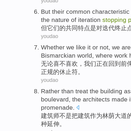
youdao
But
their
common
characteristic
the
nature
of
iteration
stopping
p
但
它们
的
共同
特点
是
对
迭代
终止
youdao
Whether
we
like
it or
not
,
we
are
Bismarckian
world,
where
work
无论
喜
不
喜欢
，
我们
正在
回到
前
正规的休止符。
youdao
Rather than
treat the
building
as
boulevard
, the
architects
made i
promenade.
建筑师
不是
把
建筑
作为
林荫大道
种
延伸
。