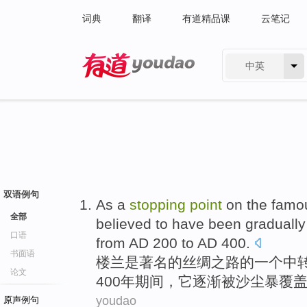
词典
翻译
有道精品课
云笔记
中英
有道 - 网易旗下搜索
双语例句
As
a
stopping
point
on
the
famo
全部
believed to have
been gradually
口语
from
AD
200
to
AD
400.
书面语
楼兰
是
著名
的
丝绸之
路
的
一个
中
论文
400年期间，它
逐渐
被
沙尘暴
覆
youdao
原声例句