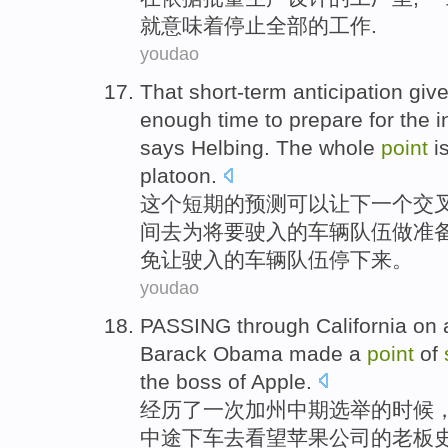
就意味着
停止
全部的
工作
.
youdao
That
short-term
anticipation
giv
enough
time
to
prepare
for
the 
says Helbing
. The
whole
point
i
platoon
.
这个
短期
的
预测
可以
让
下一个
交
间
去
为
将要
驶入
的
车辆
队伍
做准
免让驶入的车辆队伍
停下来
。
youdao
PASSING through
California
on
Barack Obama
made
a
point
of
the
boss
of
Apple
.
经历
了
一
次
加州
中期
选举
的
时候
中途
下车
去
看望
苹果公司
的
老板