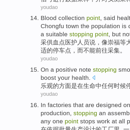
youdao
Blood collection
point
,
said
heal
Chongfu
town
the population
is
a
suitable
stopping
point
,
but
no
采供血
点
医护
人员
说
，
像
崇
福等
适
的
停车
点，
而
不能
前往
采集。
youdao
On a
positive
note
stopping
smo
boost
your
health
.
乐观的方面
是
在
生命
中
任何
时候
youdao
In
factories
that are
designed
on
production
,
stopping
an
assemb
any one
point
stops
work
at all 
在
依据
批量
生产
设计
的
工厂
里, 