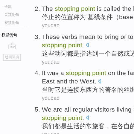
全部
The
stopping
point
is called
the
音频例句
停止
的
位置
称为
基线条件（
base
视频例句
youdao
权威例句
These
verbs
mean to
bring or t
stopping
point
.
这些
动词都
是
指
达到
一个
自然
或
go
返回词典
top
youdao
It
was
a
stopping
point
on the
f
East and the
West
.
当时
它
是
连接东西方
的
著名
的
丝
youdao
We
are all
regular
visitors
living
stopping
point
.
我们
都
是
生活
的
常
旅客
，
在
各自