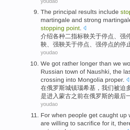
youdao
The principal
results
include
sto
martingale
and
strong
martingal
stopping
point
.
介绍
各种二指标
鞅
关于
停
点
、
强
鞅、强鞅关于停点、强停点的停
youdao
We
got rather
longer
than
we wo
Russian
town
of
Naushki
,
the
la
crossing
into
Mongolia
proper.
在
俄罗斯
城镇
瑙
希基，
我们
被迫
是
进入
蒙古
之前在
俄罗斯
的
最后
youdao
For
when
people
get
caught up w
are willing to
sacrifice
for
it
, ther