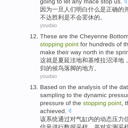
going to let any mace stop us.
因为
一旦
人们
明白
什么
是
正确
的
不
达胜利是不会罢休的。
youdao
These
are
the
Cheyenne Botto
stopping
point
for
hundreds of t
make their way
north
in the
spri
这
就是
夏延
洼地
和
基维
拉
沼泽地
归的
候鸟
落脚的地方。
youdao
Based
on
the
analysis
of the
da
sampling
to the
dynamic
pressu
pressure of the
stopping
point
, 
achieved.
该
系统通过
对气缸内
的
动态
压力
信号进行
数据
采样
，
并
对
实测
采