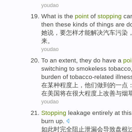
youdao
What
is the
point
of
stopping
ca
then these
kinds of things
are
d
她
说
，要
怎样
才能解决
汽车
污染
来。
youdao
To
an extent
,
they
do have
a
poi
switching
to
smokeless
tobacco
burden
of
tobacco-related
illnes
在
某种
程度上，
他们
做到
的
一点
在
美国
将
在
很大
程度上改善与
烟
youdao
Stopping
leakage
entirely
at
this
burn
up.
如此
时
完全
阻止
泄漏
会
导致
盘根