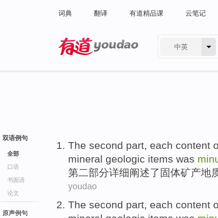
词典
翻译
有道精品课
云笔记
中英
有道 - 网易旗下搜索
双语例句
The second
part
,
each
content
o
全部
mineral
geologic
items
was
minu
口语
第二
部分
详细
阐述了
固体
矿产
地
书面语
youdao
论文
The second
part
,
each
content
o
原声例句