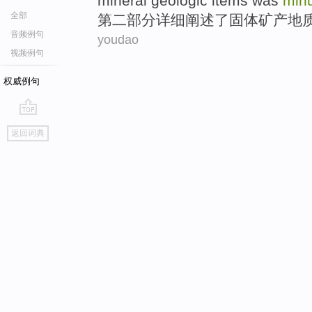
mineral
geologic
items
was
minu
全部
第二
部分
详细
阐述了
固体
矿产
地
音频例句
youdao
视频例句
权威例句
go
返回词典
top