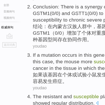
全部
Conclusion
: There is a
synergy
音频例句
GSTM1
(0/0)
and
GSTT1
(0/0) to
视频例句
susceptibility
to
chronic
severe
结论
：在内蒙古汉族人群中，
基
权威例句
GSTM1
（0/0）
增加
了
个体
对
重
种基因型间
存在协同作用
。
go
返回词典
youdao
top
If
a
mutation
occurs
in
this
gene
this case, the
mouse
more
susc
cancer
in
the tissue
in
which the
如果
该
基因
在
个体
或
试验
小鼠
发
容易
发生
癌症
。
youdao
The
resistant and
susceptible
pl
showed
regular
distribution
.