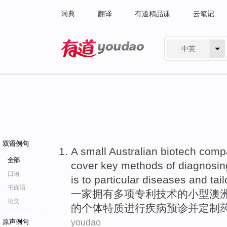
词典
翻译
有道精品课
云笔记
中英
有道 - 网易旗下搜索
双语例句
A
small
Australian
biotech
compan
全部
cover
key
methods
of
diagnosin
口语
is to particular
diseases
and
tai
书面语
一家拥有多项专利技术
的
小型
澳
论文
的
个体
特质进行
疾病
预诊
并
定制
youdao
原声例句