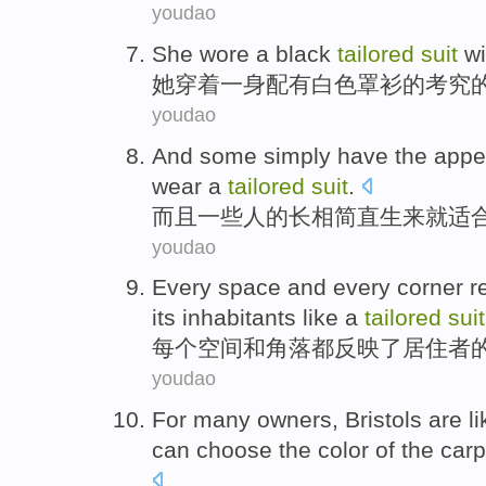
youdao
She
wore
a
black
tailored
suit
wi
她
穿着
一身配有
白色
罩衫的考究
youdao
And
some
simply
have the
appe
wear a
tailored
suit
.
而且
一些人
的
长相
简直
生来
就
适
youdao
Every
space
and
every corner
r
its
inhabitants
like a
tailored
suit
每个
空间
和
角落
都
反映
了居住者
youdao
For
many
owners
,
Bristols
are li
can
choose
the
color
of
the
carp