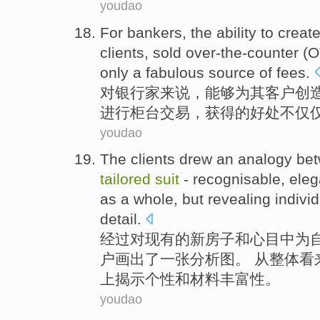
youdao
For
bankers
, the
ability to
creat
clients
, sold over-the-counter 
only
a fabulous source
of
fees
.
对
银行家来说
，
能够
为
其
客户
创
进行柜台交易，获得的好处
不仅
youdao
The
clients
drew
an analogy be
tailored
suit
-
recognisable
,
eleg
as a
whole
,
but
revealing
individ
detail
.
经过
对
现有的
新
房子
和
心目中
为
户
画
出了一张
分析图
。 从
整体
看
上
揭示
个性
和
材料
丰富性
。
youdao