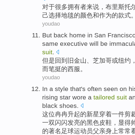
对于
很多
拥有者
来说，布
里斯
托
己选择
地毯
的
颜色
和
作为
的
款式
youdao
But
back home in
San Francisc
same
executive
will
be immacul
suit
.
但是
回到
旧金山
、
芝加哥
或
纽约
而笔挺的西服。
youdao
In a style
that
's
often
seen
on
hi
rising
star
wore
a
tailored
suit
a
black
shoes
.
这位
冉冉升起
的
新星
穿着
一件
剪
一双
闪闪
发亮的黑色皮鞋，显得
的
著名
足球
运动员
父亲
身上
常常