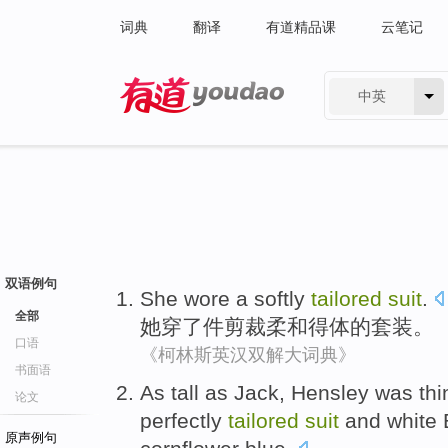
词典
翻译
有道精品课
云笔记
中英
有道 - 网易旗下搜索
双语例句
She
wore
a
softly
tailored
suit
.
全部
她
穿了
件
剪裁
柔和
得体的套装。
口语
《柯林斯英汉双解大词典》
书面语
As
tall
as
Jack
,
Hensley
was
thi
论文
perfectly
tailored
suit
and
white
原声例句