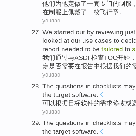
他们
为
他
定做
了
一
套
专门
的
制服
在
制服上佩戴了一枚飞行章。
youdao
We
started
out
by
reviewing
jus
looked at
our
use
cases
to
deci
report
needed
to be
tailored
to
s
我们
通过
与
ASDI 检查
TOC
开始
定
是否
需要
在
报告
中根据我们的
youdao
The
questions
in
checklists
may
the
target
software
.
可以
根据
目标
软件
的
需求修改
或
youdao
The
questions
in
checklists
may
the
target
software
.