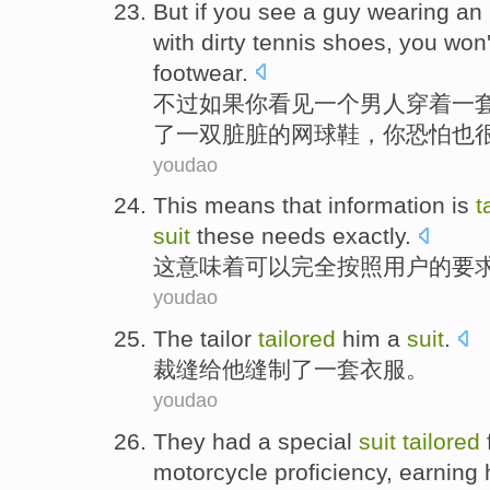
But
if
you
see
a
guy
wearing
an
with
dirty
tennis
shoes
, you
won
footwear
.
不过
如果
你
看见
一
个
男人
穿着
一
了一双
脏脏
的
网球
鞋
，你
恐怕也
youdao
This
means that
information
is
t
suit
these needs
exactly
.
这
意味着
可以
完全按照
用户
的
要
youdao
The tailor
tailored
him
a
suit
.
裁缝
给
他
缝制
了一
套衣服
。
youdao
They
had
a
special
suit
tailored
motorcycle
proficiency
, earning