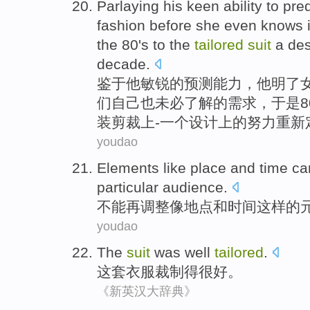
Parlaying
his
keen
ability
to
pred
fashion
before she
even
knows
i
the
80's
to
the
tailored
suit
a
des
decade
.
鉴于
他
敏锐
的
预测
能力
，他明了
们自己也未必
了解
的需求，于是8
装
剪裁
上-
一
个
设计
上的
努力
重新
youdao
Elements
like
place
and
time
ca
particular
audience
.
不能
再
调整
像
地点
和
时间
这样的
youdao
The
suit
was well
tailored
.
这套
衣服裁制得很好。
《新英汉大辞典》