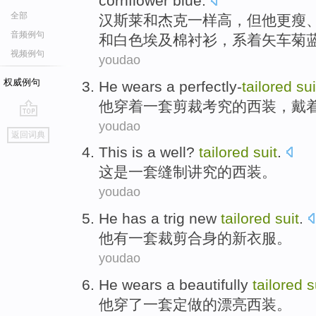
cornflower
blue
.
全部
汉
斯莱
和
杰克
一样
高
，但他
更瘦
音频例句
和
白色
埃及
棉
衬衫
，
系
着矢车菊
视频例句
youdao
权威例句
He
wears
a
perfectly-
tailored
sui
他
穿着
一
套剪裁
考究
的
西装
，
戴
youdao
go
返回词典
top
This
is
a
well?
tailored
suit
.
这
是
一
套缝制讲究
的西装。
youdao
He
has a trig
new
tailored
suit
.
他
有一套
裁剪合身的
新
衣服。
youdao
He
wears
a
beautifully
tailored
s
他
穿
了一
套定做
的漂亮
西装。