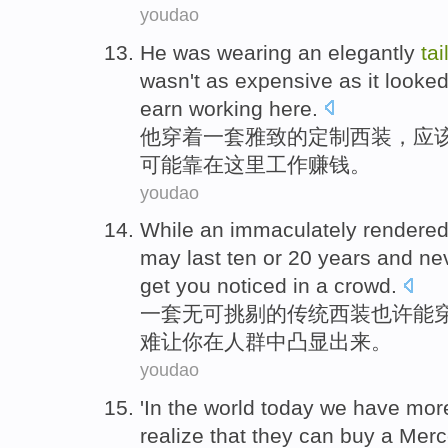
youdao
He
was wearing
an
elegantly
tai
wasn't
as
expensive
as
it looke
earn
working
here
.
他
穿着
一
套雅致
的
定制
西装
，
应
可能
靠
在这里
工作
赚钱
。
youdao
While
an
immaculately
rendered
may
last
ten
or
20
years
and nev
get
you
noticed
in
a
crowd
.
一
套无可挑剔
的传统
西装
也许能
难
让
你
在
人群中凸显出来
。
youdao
'In
the world
today
we
have mor
realize
that
they
can
buy
a
Merc