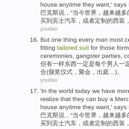
house
anytime they want
,'
says
巴克斯
说
，“
当今
世界
，
越来越
多
买到
宾
士汽车，
或者
定制
的
西装
youdao
But
one thing
every
man most
c
fitting
tailored
suit
for those
form
ceremonies
, gangster
parties
,
c
但
有
一样
东西一定
是
每个
男人
一
合
(
颁奖
仪式
，聚会，出庭…)。
youdao
'In
the world
today
we
have mor
realize
that
they
can
buy
a
Merc
house
anytime
they want,'
says
巴
克斯
说，“
当今
世界
，
越来越
多
买到
宾
士汽车，
或者
定制
的
西装