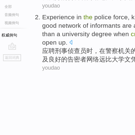
youdao
全部
音频例句
Experience
in
the
police
force
,
k
视频例句
good
network
of
informants
are a
than
a
university
degree when
c
权威例句
open up.
应聘刑事
侦查员
时，
在
警察
机关
go
返回词典
及
良好
的
告密
者
网络
远
比
大学
文
top
youdao