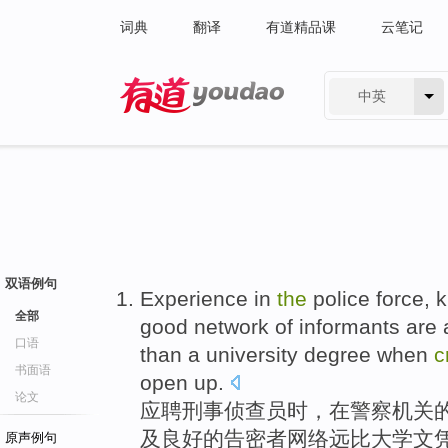
词典
翻译
有道精品课
云笔记
中英
有道 - 网易旗下搜索
双语例句
Experience
in
the
police
force
,
k
全部
good
network
of
informants
are a
口语
than
a
university
degree when
c
书面语
open up.
论文
应聘刑事
侦查员
时，
在
警察
机关
及
良好
的
告密
者
网络
远
比
大学
文
原声例句