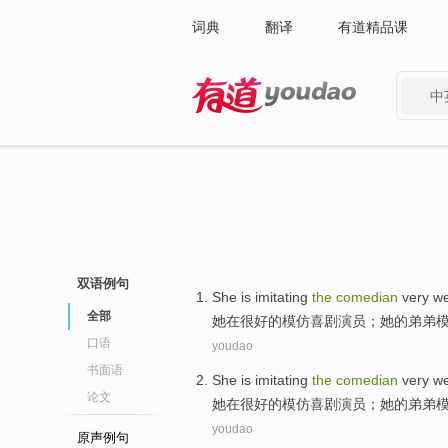
词典
翻译
有道精品课
中
有道 - 网易旗下搜索
双语例句
She
is
imitating
the
comedian
very
we
全部
她
在
很
好的
模仿
喜剧演员
；
她
的
弟弟
口语
youdao
书面语
She
is
imitating
the
comedian
very
we
论文
她
在
很
好的
模仿
喜剧演员
；
她
的
弟弟
youdao
原声例句