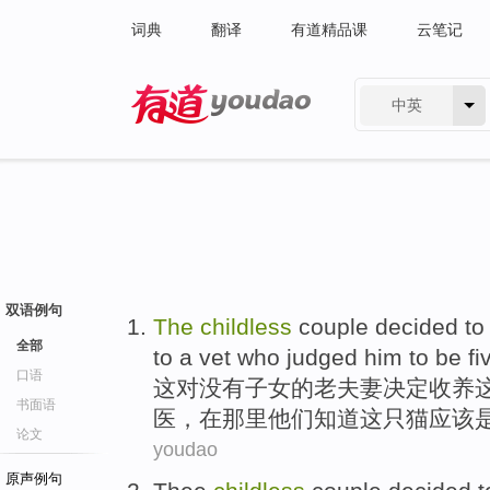
词典
翻译
有道精品课
云笔记
中英
有道 - 网易旗下搜索
双语例句
The
childless
couple
decided to
全部
to
a
vet who judged him
to be
fi
口语
这
对
没有子女
的
老夫妻
决定
收养
书面语
医
，在那里他们知道这只猫
应该
论文
youdao
原声例句