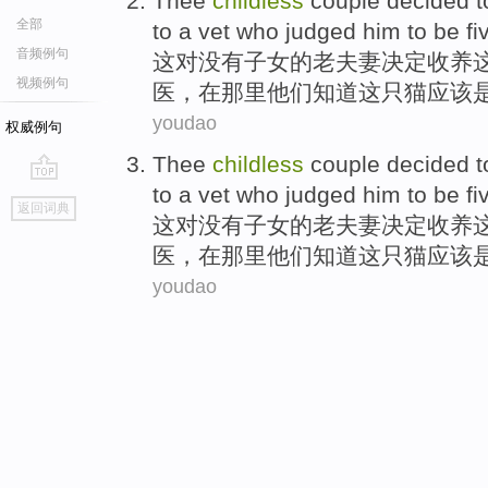
Thee
childless
couple
decided t
全部
to
a
vet who judged him
to be
fi
音频例句
这
对
没有子女
的
老夫妻
决定
收养
视频例句
医
，在那里他们知道这只猫
应该
youdao
权威例句
Thee
childless
couple
decided t
to
a
vet who judged him
to be
fi
go
返回词典
top
这
对
没有子女
的
老夫妻
决定
收养
医
，在那里他们知道这只猫
应该
youdao