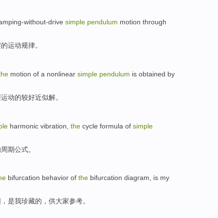
mping-without-drive
simple
pendulum
motion
through
摆的
运动
规律。
the
motion
of a
nonlinear
simple
pendulum
is
obtained
by
摆
运动
的
较好
近似
解
。
ple
harmonic
vibration,
the
cycle
formula of
simple
的周期公式。
he
bifurcation
behavior
of
the
bifurcation
diagram
, is
my
图
，是
我
珍藏
的
，供
大家
参考。