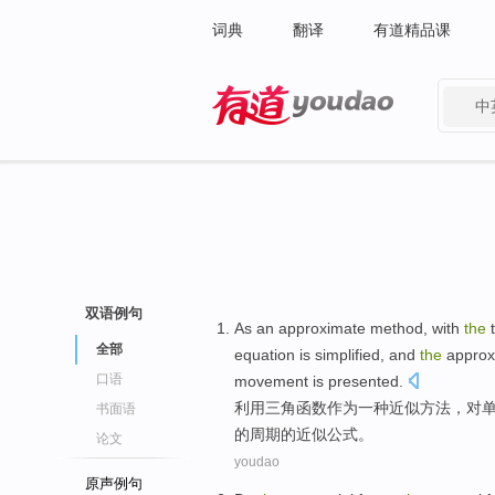
词典
翻译
有道精品课
中
有道 - 网易旗下搜索
双语例句
As
an
approximate
method
,
with
the
t
全部
equation
is simplified
, and
the
approx
口语
movement
is presented.
利用
三角
函数
作为
一种
近似
方法
，
对
书面语
的
周期
的
近似
公式
。
论文
youdao
原声例句