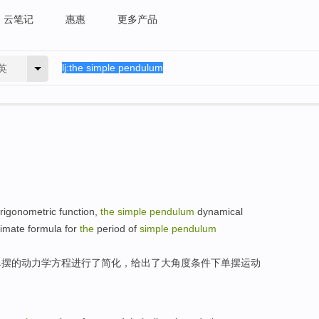
云笔记
惠惠
更多产品
英
rigonometric
function
,
the
simple
pendulum
dynamical
imate
formula
for
the
period
of
simple
pendulum
单摆
的
动力学
方程
进行
了简化，给出了大角度条件下单摆运动