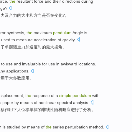
orce,
the
resultant
force
and
their
directions
during
nge
?
向力
及合力
的
大小
和
方向
是否在
变化
?。
ror
synthesis
,
the
maximum
pendulum
Angle
is
 used to
measure
acceleration
of
gravity
.
定了
单摆
测
重力
加速度时
的
最大
摆
角
。
 to use and invaluable for
use
in awkward locations.
ny
applications
.
适用于
大多数
应用
。
displacement
,
the
response
of
a
simple
pendulum
with
is paper
by means of
nonlinear
spectral
analysis.
位移
作用
下
大
位移
单摆
的
非线性随机
响应
进行
了分析。
n
is
studied
by
means of
the
series
perturbation
method
.