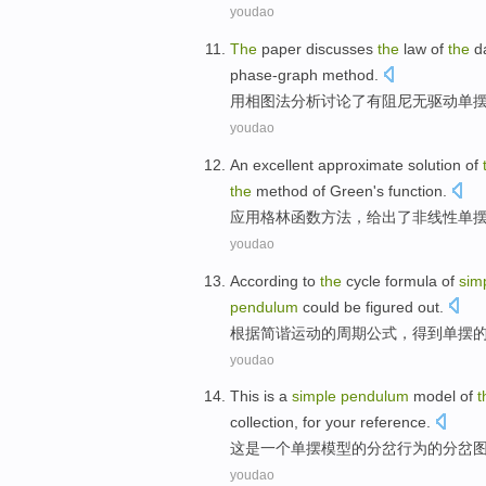
youdao
The
paper
discusses
the
law
of
the
da
phase-graph
method.
用相图
法
分析
讨论
了有阻尼无驱动
单
youdao
An
excellent
approximate
solution
of
the
method
of
Green's
function
.
应用
格林
函数
方法
，
给出
了
非线性
单
youdao
According to
the
cycle
formula
of
sim
pendulum
could be figured out.
根据
简
谐运动
的
周期
公式
，得到单摆
youdao
This
is
a
simple
pendulum
model
of
t
collection
, for
your reference
.
这
是
一个
单摆
模型
的
分
岔
行为
的分岔
youdao