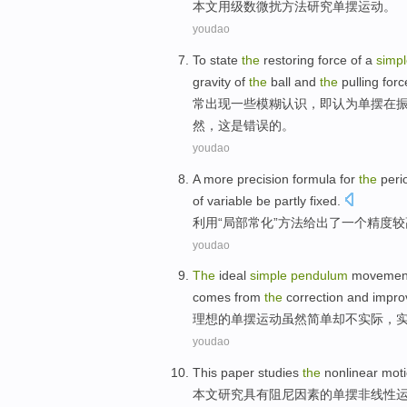
本文
用
级数
微扰
方法
研究单摆
运动
。
youdao
To state
the
restoring
force
of a
simp
gravity
of
the
ball
and
the
pulling
for
常出现一些模糊认识，即认为
单摆
在
然，
这
是
错误的。
youdao
A
more precision
formula
for
the
peri
of
variable be partly fixed.
利用
“局部常化”
方法
给出了
一个
精度
较
youdao
The
ideal
simple
pendulum
movemen
comes
from
the
correction
and
impro
理想
的
单摆
运动
虽然
简单
却
不
实际
，
youdao
This paper
studies
the
nonlinear
mot
本文
研究
具有
阻尼
因素
的
单摆
非线性