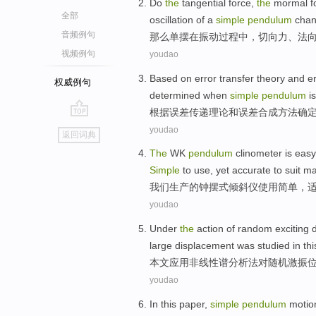
Do
the
tangential
force
,
the
mormal f
全部
oscillation
of
a
simple
pendulum
cha
音频例句
那么
单摆
在
振动
过程中，
切
向
力
、法
视频例句
youdao
Based on
error
transfer
theory
and
er
权威例句
determined
when
simple
pendulum
is
根据
误差
传递
理论
和
误差
合成方法
确
go
youdao
返回词典
top
The
WK
pendulum
clinometer
is easy
Simple
to use, yet accurate to
suit
ma
我们生产的
钟摆式
倾斜仪
使用
简单
，
youdao
Under
the
action
of
random
exciting
large
displacement was
studied
in th
本文
应用
非线性
谱
分析法
对
随机
激振
youdao
In this paper
,
simple
pendulum
motio