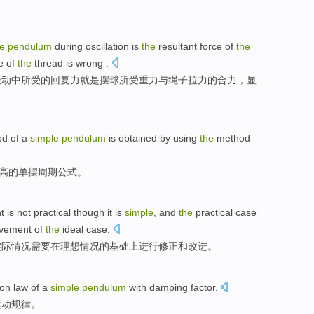
le
pendulum
during
oscillation
is
the
resultant
force
of
the
ce
of
the
thread is
wrong
.
振动
中所受
的
回复
力
就是
摆
球
所受
重力
与
绳子
拉力的
合力
，显
od
of
a
simple
pendulum
is
obtained
by using
the
method
高
的
单摆
周期
公式
。
t
is not
practical
though it
is
simple
, and
the
practical
case
vement
of
the
ideal
case.
实际
情况
需要
在理想情况
的
基础
上
进行修正
和
改进
。
ion
law
of a
simple
pendulum
with
damping
factor
.
运动
规律
。