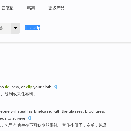
云笔记
惠惠
更多产品
英
 to
tie
, sew, or
clip
your cloth.
扎、缝制或夹住布料。
eone will
steal
his
briefcase
,
with
the
glasses
,
brochures
,
eds to
survive
.
包
，包里
有
他
生存
不可
缺少的
眼镜
，
宣传小册子
，
定单
，
以及