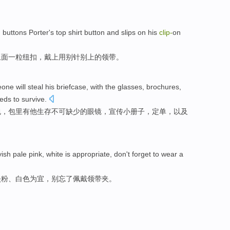
n
buttons
Porter
's top
shirt
button
and slips
on
his
clip
-
on
上面一粒
纽扣
，戴上用别针别上的领带。
one will
steal
his
briefcase
,
with
the
glasses
,
brochures
,
eds to
survive
.
包
，包里
有
他
生存
不可
缺少的
眼镜
，
宣传小册子
，
定单
，
以及
yish
pale
pink
,
white
is
appropriate
,
don't
forget to
wear a
淡
粉
、
白色
为
宜
，
别
忘了
佩戴
领带夹
。