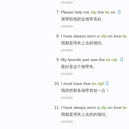
youdao
Please
help
me
clip
this
tie
on.
请
帮助
我
把
这
领带系好
。
youdao
I
have always
worn a
clip
-
on bow
tie
.
我
都
是用夹上去的
领结
。
youdao
My favorite part
was
the
tie
clip
.
最好
是
这个
领带夹
。
youdao
I
must have
that
tie
clip
!
我
得
把
那条
领带剪短一点！
youdao
I
have always
worn a
clip
-
on bow
tie
.
我
都
是用夹上去的的
领结
。
youdao