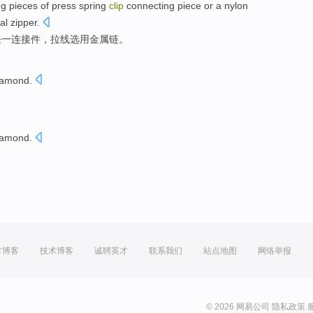
ng
pieces of
press
spring
clip
connecting
piece or a
nylon
al
zipper
.
任一
连接件，
拉线
选用
金属
链。
iamond
.
iamond
.
方博客
技术博客
诚聘英才
联系我们
站点地图
网络举报
© 2026 网易公司
隐私政策