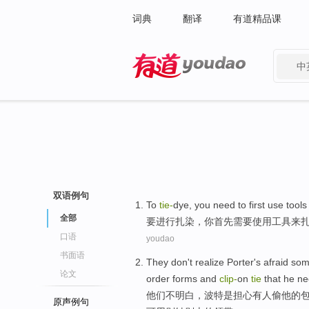
词典
翻译
有道精品课
中
有道 - 网易旗下搜索
双语例句
T
o
tie-
dye, you need to first use tools
全部
要
进行扎染，你首先需要使用工具来
口语
youdao
书面语
They
don't
realize
Porter
's
afraid
som
论文
order forms
and
clip
-
on
tie
that
he
ne
他们
不
明白
，
波特
是
担心
有人
偷
他
的
原声例句