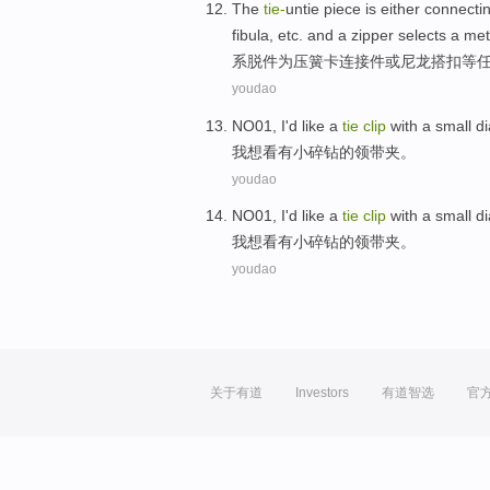
The
tie-
untie
piece
is
either
connecti
fibula,
etc. and
a
zipper
selects a
met
系
脱
件
为
压
簧卡
连接件
或
尼龙搭
扣
等
youdao
NO01
,
I
'd like
a
tie
clip
with a
small
d
我
想
看
有
小
碎
钻
的
领带夹
。
youdao
NO01
,
I
'd like
a
tie
clip
with a
small
d
我
想
看
有
小
碎
钻
的
领带夹
。
youdao
关于有道
Investors
有道智选
官