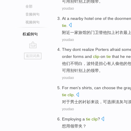
可用
别针
别上的
领带
。
全部
youdao
音频例句
At a
nearby
hotel
one
of the
doorme
视频例句
tie
.
附近
一家旅馆
的
门卫
替
他
扣
上
衬衣
最
权威例句
youdao
They
dont
realize
Porters
afraid
some
go
返回词典
order forms
and
clip
-
on
tie
that
he
ne
top
他们
不
明白
，
波特是
担心
有人
偷
他
的
可用
别针
别上的
领带
。
youdao
For
men's
shirts
,
can
choose
the
gra
tie
clip
.
对于
男士
的
衬衫来说
，
可
选择
淡灰与
youdao
Employing a
tie
clip
?
想用
领带夹
？