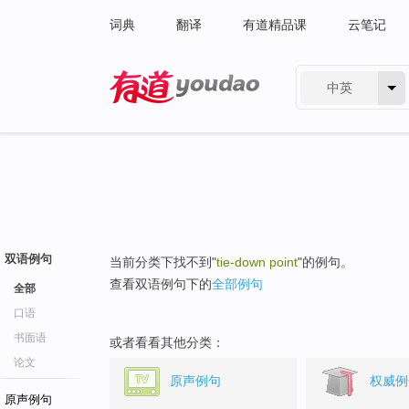
词典
翻译
有道精品课
云笔记
中英
有道 - 网易旗下搜索
双语例句
当前分类下找不到"
tie-down point
"的例句。
查看双语例句下的
全部例句
全部
口语
书面语
或者看看其他分类：
论文
原声例句
权威例
原声例句