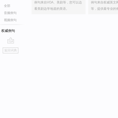
例句来自VOA、美剧等，您可以边
例句来自权威英文
全部
看美剧边学地道的美语。
等，提供最专业的
音频例句
视频例句
权威例句
go
返回词典
top