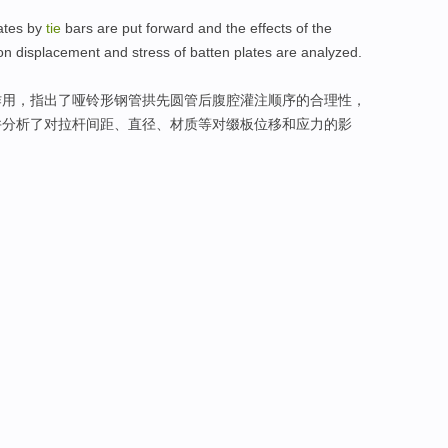
ates
by
tie
bars are
put forward
and the
effects
of
the
on
displacement
and
stress
of
batten plates are
analyzed
.
作用
，指出了哑铃形钢管拱先圆管后腹腔灌注顺序
的
合理性，
并分析了对拉杆间距、
直径
、材质等对缀板
位移
和
应力
的影