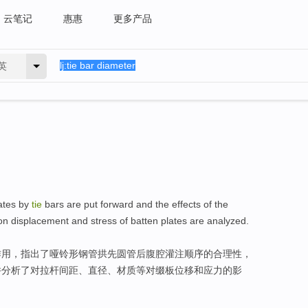
云笔记
惠惠
更多产品
英
ates
by
tie
bars are
put forward
and the
effects
of
the
on
displacement
and
stress
of
batten plates are
analyzed
.
作用
，指出了哑铃形钢管拱先圆管后腹腔灌注顺序
的
合理性，
并分析了对拉杆间距、
直径
、材质等对缀板
位移
和
应力
的影