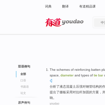
词典
翻译
有道精品课
中
有道 - 网易旗下搜索
双语例句
The
schemes
of
reinforcing
batten
pl
全部
space,
diameter
and types of
tie
bar
口语
分析
了液态混凝土压强
对
钢管结构
的
书面语
提出
了缀
板
采用
对
拉杆
加固
的
方案
，
论文
响。
原声例句
youdao