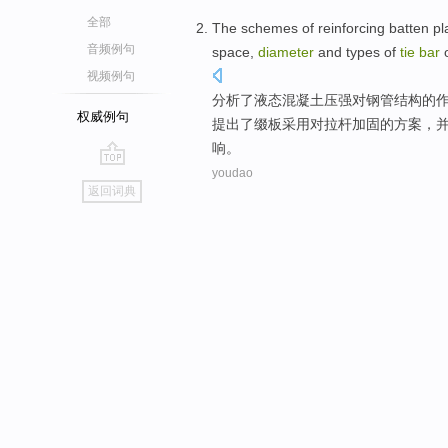
全部
The
schemes
of
reinforcing
batten
pl
音频例句
space,
diameter
and types of
tie
bar
视频例句
分析
了液态混凝土压强
对
钢管结构
的
权威例句
提出
了缀
板
采用
对
拉杆
加固
的
方案
，
响。
youdao
go
返回词典
top