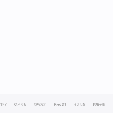
方博客
技术博客
诚聘英才
联系我们
站点地图
网络举报