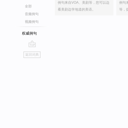
例句来自VOA、美剧等，您可以边
例句
全部
看美剧边学地道的美语。
等，
音频例句
视频例句
权威例句
go
返回词典
top