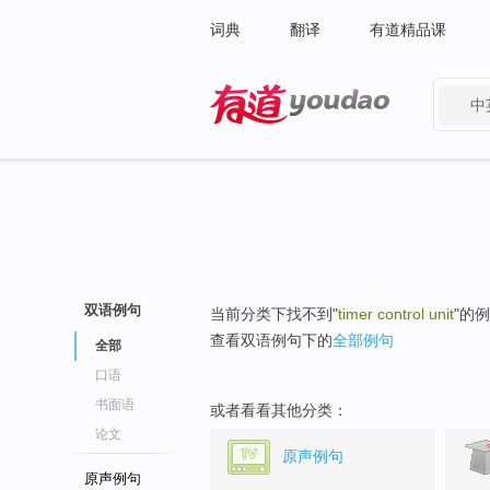
词典
翻译
有道精品课
中
有道 - 网易旗下搜索
双语例句
当前分类下找不到"
timer control unit
"的
查看双语例句下的
全部例句
全部
口语
书面语
或者看看其他分类：
论文
原声例句
原声例句