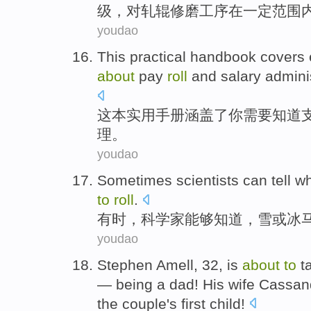
级
，
对
轧辊
修
磨
工序
在
一定
范围
youdao
This
practical
handbook
covers 
about
pay
roll
and
salary
admini
这本
实用
手册
涵盖
了
你
需要
知道
理
。
youdao
Sometimes
scientists
can
tell w
to
roll
.
有时
，
科学家
能够
知道
，
雪
或
冰
youdao
Stephen Amell
,
32
, is
about
to
t
—
being a
dad
! His
wife
Cassan
the
couple
's
first
child
!