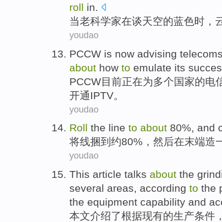
roll
in
.
当
老
科学家
在
谈
天空
的蓝色
时，
youdao
PCCW
is now
advising
telecom
about
how
to
emulate its
succes
PCCW
目前
正在为
多个
国家
的
电
开通IPTV
。
youdao
Roll
the
line
to
about
80%,
and
将
线
捆
到
约
80%，
然后
在
末端造
youdao
This article
talks
about
the grind
several
areas
,
according
to
the 
the
equipment
capability
and
ac
本文
介绍
了
根据
现有
的
生产
条件