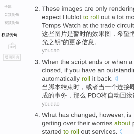
全部
These
images
are
only
renderin
音频例句
expect
Hublot
to
roll
out
a
lot m
视频例句
Temps
Watch
at
the trade circui
这些
图片
是
暂时的
效果图
，
希望
权威例句
光
之钥”的
更多
信息
。
youdao
go
返回词典
top
When
the
script
ends
or
when
a
closed
,
if you
have
an
outstandi
automatically
roll
it
back
.
当
脚本
结束
时，
或者
当
一
个
连接
成
的
事务
，
那么 PDO
将
自动
回
滚
youdao
What
has
changed
,
however
, is
getting over
their
worries
about
started
to
roll
out
services
.