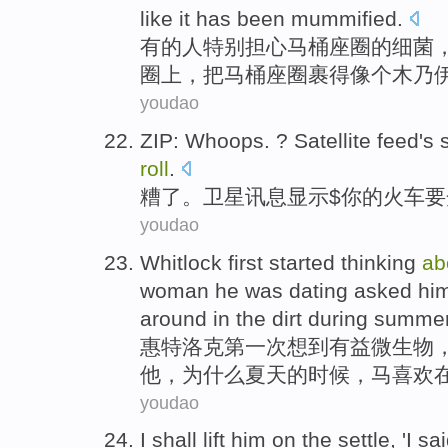
like
it has
been mummified
.
有的
人
特别
担心
马桶
座
圈的
细菌
圈上，
把
马桶座圈裹
得
像个木乃
youdao
ZIP:
Whoops
. ?
Satellite
feed
's
roll
.
糟了。
卫星
讯息
显示
$
你
的
火车
要
youdao
Whitlock
first
started
thinking
ab
woman
he
was
dating
asked
hi
around
in
the
dirt
during summe
惠
特洛克
第一
次
想到
有益
微生物
他
，
为什么
夏天的时候，
马
喜欢
youdao
I
shall lift
him
on
the
settle
, 'I
sai