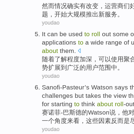
然而
情况确实
有
改变
，
运营商们
题
，
开始
大规模
推出
新
服务
。
youdao
It
can be
used
to
roll
out some
o
applications
to
a
wide
range
of
about
them.
随着
了解程度加深
，
可以
使用
聚
势
扩展
到
广泛
的
用户
范围
中。
youdao
Sanofi-Pasteur
’s
Watson
says
t
challenges
but
takes
the
view
th
for
starting
to
think
about
roll
-ou
赛诺菲-巴斯
德的
Watson
说
，
他
一
个
角度来看
，
这些
因素反而是
youdao