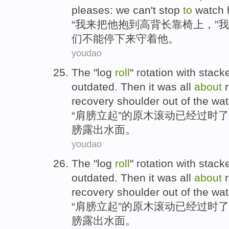
pleases
:
we
can't
stop
to
watch
“
我
来把
他
抱
到
高背
长靠椅
上
，”我
们
不能
停下来
守着
他。
youdao
The "
log
roll
" rotation with stac
outdated
. Then it
was
all
about
recovery
shoulder
out of
the wat
“
肩膀
立起”
的
原木
滚动
已经
过时了
膀
露出水面。
youdao
The "
log
roll
" rotation with stac
outdated
. Then it
was
all
about
recovery
shoulder
out of
the wat
“
肩膀
立起”
的
原木
滚动
已经
过时了
膀
露出水面。