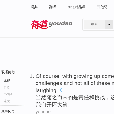
词典
翻译
有道精品课
云笔记
中英
有道 - 网易旗下搜索
双语例句
Of course
, with growing up
com
全部
challenges
and
not
all
of
these
口语
laughing
.
书面语
当然
随之而来
的
是
责任
和
挑战
，
论文
我们
开怀
大笑。
youdao
原声例句