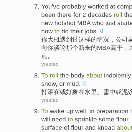
You
've probably
worked
at
comp
been there for 2
decades
roll
the
new
hotshot
MBA
who
just start
how
to
do their
jobs
.
你
大概
遇到
过
这样的情况，
公司
向
你
谈论
那个
新来
的
MBA
高干，
点。
youdao
To
roll
the
body
about
indolently
snow
, or
mud
.
打滚
在
或
好象
在
水里
、
雪
中或
泥
youdao
To
wake
up
well
,
in
preparation 
will
need
to
sprinkle
some
flour
,
surface
of
flour
and knead
abou