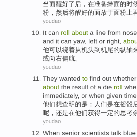
当面
醒
好
了后，
在
准备
擀
面的
时
粉
，
然后
将醒好的
面
放于面粉
上
youdao
It
can
roll
about
a line
from
nose
and
it can
yaw
,
left
or
right
,
abou
他
可以
绕
着
从
机头
到
机尾
的
纵
轴
或
向右
偏航
。
youdao
They
wanted
to
find
out whethe
about
the
result
of a
die
roll
whe
immediately
,
or
when
given
time
他们
想
查明
的是：
人们
是
在
摇
骰
呢
，
还是
在
他们获得一定
的
思考
youdao
When
senior
scientists
talk
blue