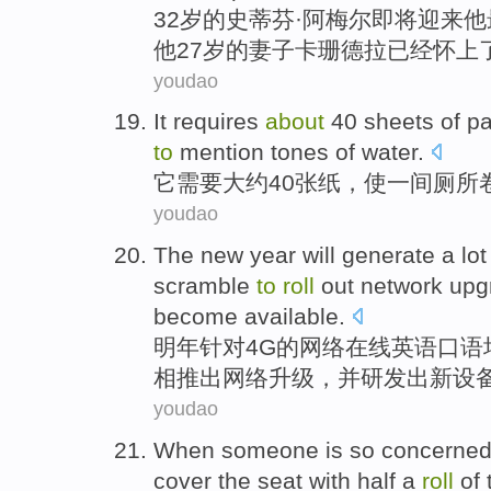
32岁
的
史蒂芬
·阿梅尔
即将
迎来
他
他
27
岁的
妻子
卡珊
德拉
已经怀上
youdao
It
requires
about
40
sheets
of p
to
mention
tones
of water.
它
需要
大约
40
张
纸
，
使
一
间厕所
youdao
The new
year will
generate a
lot
scramble
to
roll
out
network
upg
become available.
明年
针对
4
G
的
网络
在线英语口语
相
推出
网络
升级
，
并
研发出新
设
youdao
When someone
is
so concerne
cover the
seat
with
half
a
roll
of