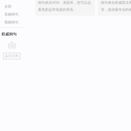
例句来自VOA、美剧等，您可以边
例句来自权威英文
全部
看美剧边学地道的美语。
等，提供最专业的
音频例句
视频例句
权威例句
go
返回词典
top