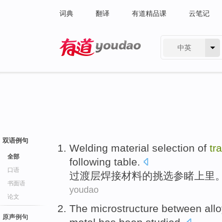
词典
翻译
有道精品课
云笔记
中英
有道 - 网易旗下搜索
双语例句
Welding
material
selection
of
tr
全部
following
table
.
口语
过渡
层
焊接
材料
的
挑选
参睹上里
书面语
youdao
论文
The
microstructure
between
all
原声例句