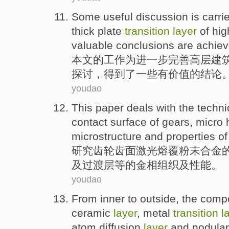
Some
useful
discussion
is carri
thick
plate
transition
layer
of
hig
valuable
conclusions
are achie
本文
的
工作为
进一步
完善
高层
建
探讨
，得到了
一些
有价值的
结论
youdao
This paper deals with
the
techn
contact
surface
of
gears
,
micro
microstructure
and
properties
o
研究
齿轮齿
面
激光
熔
覆
粉末合金
及
过渡
层等
的
金相
组织及
性能
。
youdao
From
inner
to
outside
, the comp
ceramic
layer
,
metal
transition
l
atom
diffusion
layer
and
nodular