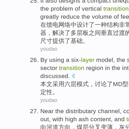
It
also
designs
a
compact
unequ
the
problem
of
vertical
transition
greatly
reduce
the volume of
fe
在
馈电
网络
中设计了
一种
结构非
器
，
解决
了多层板之间
垂直
过渡
尺寸提供了基础。
youdao
By
using
a six-
layer
model
, the
sector
transition
region in the
in
discussed
.
本文
采用
六层
模式
，
讨论了
MD
型
定性
。
youdao
Near the distributary channel
,
co
out
, with
high
ash content, and
t
向
河道
方向，
煤层
分叉变薄，
灰