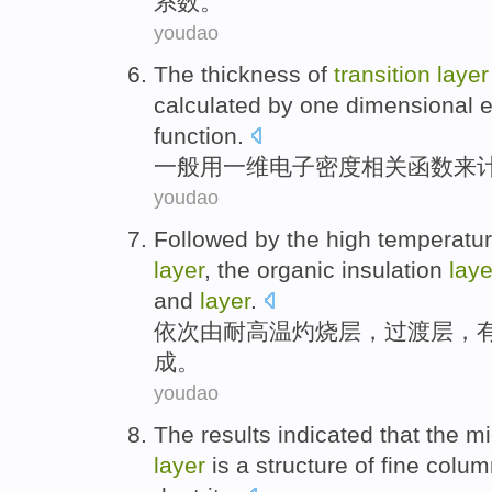
系数
。
youdao
The
thickness
of
transition
layer
calculated
by
one
dimensional
e
function
.
一般
用
一
维
电子
密度
相关
函数
来
youdao
Followed by
the
high temperatu
layer
, the organic
insulation
laye
and
layer
.
依次
由耐
高温
灼烧
层
，
过渡
层，
成。
youdao
The results
indicated that
the
mi
layer
is a structure of
fine
colum