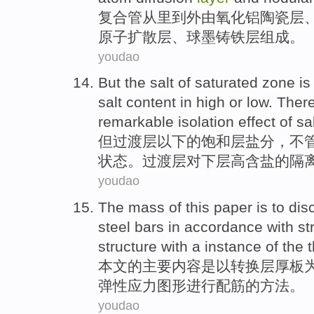
复合管
从
里
到
外
由
氧化铝
陶瓷
层
原子
扩散
层、
球墨
铸铁层组成。
youdao
But
the
salt
of
saturated
zone is
salt
content in
high
or
low
. Ther
remarkable
isolation
effect
of
sa
但
过渡
层
以下
的
饱和
层
盐分
，
不
状态
。过渡层对下层
高
含盐的
隔
youdao
The mass
of
this
paper
is
to
dis
steel
bars
in accordance with
st
structure
with a
instance
of the
t
本文
的
主要内容是以
转换
层
厚
板
弹性
应力
图形
进行
配筋
的
方法
。
youdao