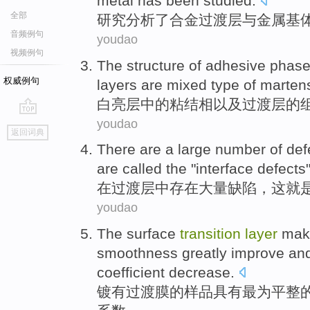
metal
has been studied
.
全部
研究分析
了
合金
过渡
层
与
金属
基
音频例句
youdao
视频例句
The
structure
of
adhesive
phas
权威例句
layers
are
mixed
type of
martens
白亮
层
中的
粘结
相
以及
过渡
层
的
youdao
go
返回词典
top
There
are
a large number of
def
are
called the "
interface
defects"
在
过渡
层
中
存在
大量
缺陷
，
这
就
youdao
The
surface
transition
layer
mak
smoothness
greatly improve
an
coefficient decrease
.
镀有
过渡
膜
的样品具有最为
平整