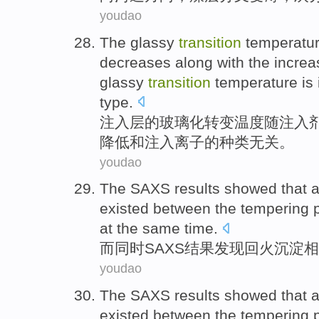
youdao
The
glassy
transition
temperatu
decreases
along with the
increa
glassy
transition
temperature is
type
.
注入
层
的
玻璃
化
转变
温度
随
注入
降低
和
注入
离子
的
种类
无关
。
youdao
The SAXS
results
showed that
existed
between
the
tempering
at the
same
time.
而
同时SAXS
结果
发现
回火
沉淀
相
youdao
The SAXS
results
showed that
existed
between
the
tempering