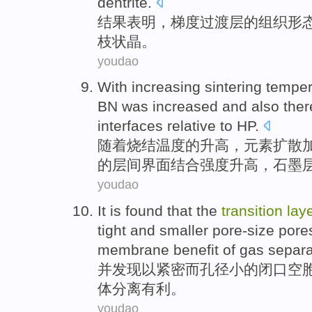
dentrite
.
结果
表明
，梯度
过渡
层
的
组织
形
枝状晶。
youdao
With increasing
sintering
temper
BN was
increased
and also the
interfaces
relative to
HP
.
随着
烧结
温度
的
升高
，元素扩散
的层间
界面
结合强度升高，石墨
youdao
It is
found that
the
transition
lay
tight
and
smaller
pore-size
pore
membrane
benefit
of
gas
separa
并
发现
以
紧密
而
孔径
小
的
闭口空
体
分离
有利
。
youdao