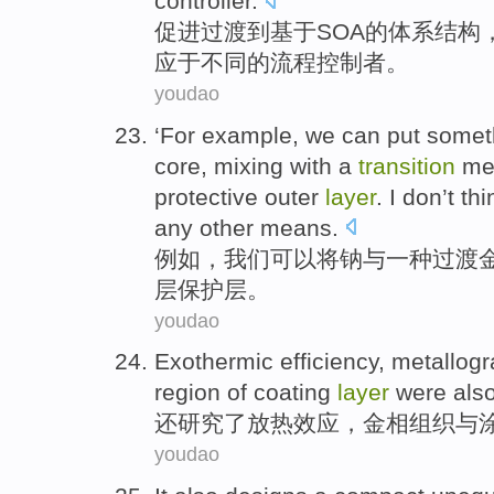
controller
.
促进
过渡
到
基于
SOA
的
体系
结构
应
于
不同
的
流程
控制者。
youdao
‘
For example
,
we
can
put
somet
core
, mixing
with
a
transition
me
protective
outer
layer
. I don’t t
any other means.
例如
，
我们
可以
将
钠
与
一
种
过渡
层
保护层
。
youdao
Exothermic
efficiency,
metallogr
region
of
coating
layer
were
als
还
研究了
放热
效应，
金相
组织
与
youdao