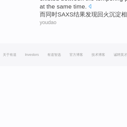
at the
same
time.
而
同时SAXS
结果
发现
回火
沉淀
相
youdao
关于有道
Investors
有道智选
官方博客
技术博客
诚聘英