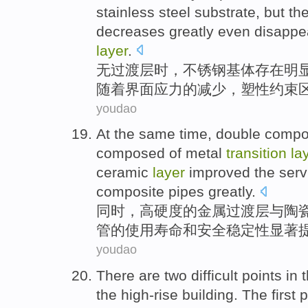
stainless steel
substrate
, but th
decreases greatly
even disappe
layer
.
无
过渡
层
时
，
不锈钢
基体
存在
明
随着界面应力的
减少
，塑性约束
youdao
At the same time
,
double
comp
composed
of
metal
transition
la
ceramic
layer
improved
the serv
composite
pipes
greatly
.
同时
，
高
硬度
的
金属
过渡
层
与
陶
管
的
使用
寿命
和
安全
稳定性
显著
youdao
There are
two
difficult
points in 
the high-rise
building
.
The first
p