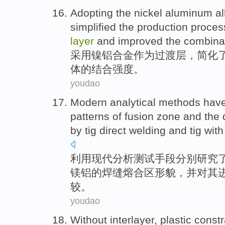
Adopting the
nickel
aluminum al
simplified
the
production proces
layer
and
improved
the combina
采用
镍
铝合金
作为
过渡
层
，
简化
体
的
结合
强度
。
youdao
Modern
analytical
methods
hav
patterns
of
fusion
zone
and
the
by
tig
direct
welding
and
tig
with
利用
现代
分析
测试
手段
分别
研究
镁铝
的
焊缝熔合
区
形貌，
并
对
其
较。
youdao
Without
interlayer
,
plastic
constr