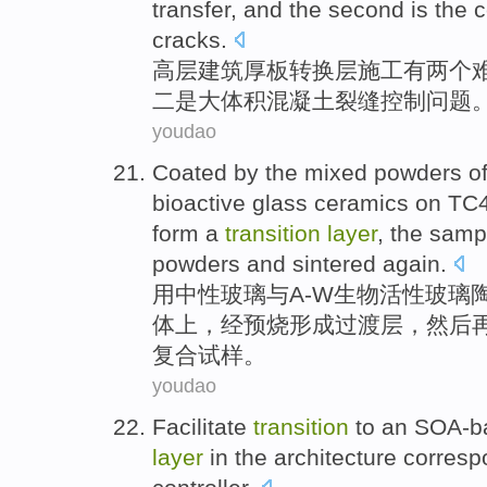
transfer
, and
the second
is the
c
cracks
.
高层
建筑
厚
板
转换
层
施工
有
两个
二
是大
体积
混凝土
裂缝
控制
问题
youdao
Coated
by
the
mixed
powders
o
bioactive
glass
ceramics
on
TC
form
a
transition
layer
, the sam
powders and
sintered
again
.
用
中性
玻璃
与
A-W
生物活性
玻璃
体
上，经预
烧
形成
过渡
层
，
然后
复合试样
。
youdao
Facilitate
transition
to
an SOA-b
layer
in
the
architecture
corresp