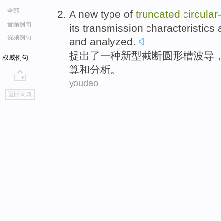
全部
A
new
type of
truncated
circular
音频例句
its
transmission
characteristics
视频例句
and
analyzed
.
提出了
一种
新型
截断
圆形槽波导
权威例句
算
和分析。
youdao
go
返回词典
top