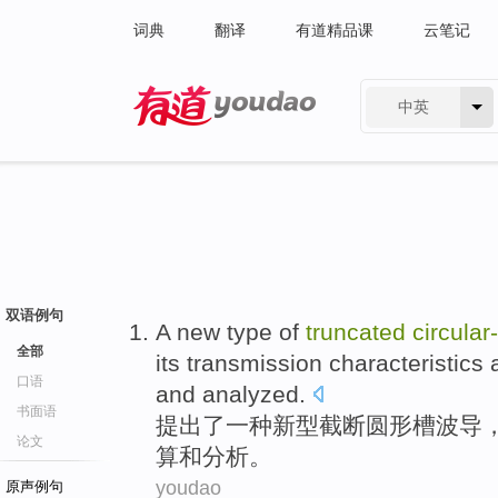
词典
翻译
有道精品课
云笔记
中英
有道 - 网易旗下搜索
双语例句
A
new
type of
truncated
circular
全部
its
transmission
characteristics
口语
and
analyzed
.
书面语
提出了
一种
新型
截断
圆形槽波导
论文
算
和分析。
youdao
原声例句